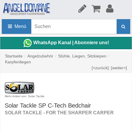
Menü
WhatsApp Kanal | Abonniere uns!
Startseite
/
Angelzubehör
/
Stühle, Liegen, Sitzkiepen
/
Karpfenliegen
[<zurück]
|
[weiter>]
Mehr Artikel von: Solar Tackle
Solar Tackle SP C-Tech Bedchair
SOLAR TACKLE - FOR THE SHARPER CARPER