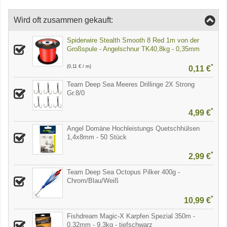
Wird oft zusammen gekauft:
Spiderwire Stealth Smooth 8 Red 1m von der
Großspule - Angelschnur TK40,8kg - 0,35mm
*
(0,11 € / m)
0,11 €
Team Deep Sea Meeres Drillinge 2X Strong
Gr.8/0
*
4,99 €
Angel Domäne Hochleistungs Quetschhülsen
1,4x8mm - 50 Stück
*
2,99 €
Team Deep Sea Octopus Pilker 400g -
Chrom/Blau/Weiß
*
10,99 €
Fishdream Magic-X Karpfen Spezial 350m -
0,32mm - 9,3kg - tiefschwarz