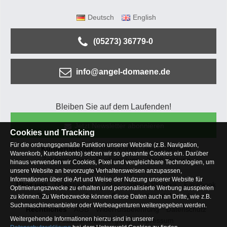
Deutsch
English
(05273) 36779-0
info@angel-domaene.de
Bleiben Sie auf dem Laufenden!
Jetzt Newsletter abonnieren
Cookies und Tracking
Für die ordnungsgemäße Funktion unserer Website (z.B. Navigation,
Kundenservice
Mein Konto
Versandkosten
Warenkorb, Kundenkonto) setzen wir so genannte Cookies ein. Darüber
Zahlungsarten
Rücksendung
Kaufberatung
hinaus verwenden wir Cookies, Pixel und vergleichbare Technologien, um
Häufige Fragen
unsere Website an bevorzugte Verhaltensweisen anzupassen,
Informationen über die Art und Weise der Nutzung unserer Website für
Über uns
Unternehmen
Blog
Jobs & Praktika
Facebook
Optimierungszwecke zu erhalten und personalisierte Werbung ausspielen
Osterfeldsee
Archiv
Sitemap
Kontaktformular
zu können. Zu Werbezwecke können diese Daten auch an Dritte, wie z.B.
Suchmaschinenanbieter oder Werbeagenturen weitergegeben werden.
Rechtliches
AGB
Widerrufsbelehrung
Datenschutz
Weitergehende Informationen hierzu sind in unserer
Altbatterie-Entsorgung
Impressum