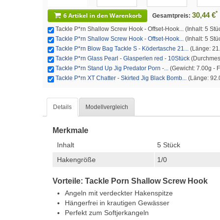
*
30,44 €
6 Artikel in den Warenkorb
Gesamtpreis:
Tackle P*rn Shallow Screw Hook - Offset-Hook... (Inhalt: 5 St
Tackle P*rn Shallow Screw Hook - Offset-Hook...
(Inhalt: 5 St
Tackle P*rn Blow Bag Tackle S - Ködertasche 21...
(Länge: 21.
Tackle P*rn Glass Pearl - Glasperlen red - 10Stück
(Durchmesse
Tackle P*rn Stand Up Jig Predator Porn -...
(Gewicht: 7.00g - Fa
Tackle P*rn XT Chatter - Skirted Jig Black Bomb...
(Länge: 92.0
Details
Modellvergleich
Merkmale
Inhalt
5 Stück
Hakengröße
1/0
Vorteile: Tackle Porn Shallow Screw Hook
Angeln mit verdeckter Hakenspitze
Hängerfrei in krautigen Gewässer
Perfekt zum Softjerkangeln