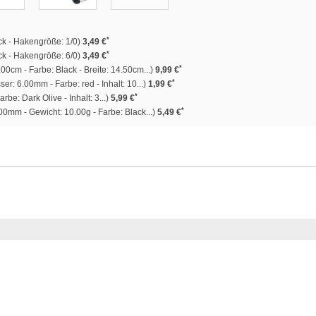
*
ück - Hakengröße: 1/0)
3,49 €
*
ück - Hakengröße: 6/0)
3,49 €
*
00cm - Farbe: Black - Breite: 14.50cm...)
9,99 €
*
r: 6.00mm - Farbe: red - Inhalt: 10...)
1,99 €
*
rbe: Dark Olive - Inhalt: 3...)
5,99 €
*
0mm - Gewicht: 10.00g - Farbe: Black...)
5,49 €