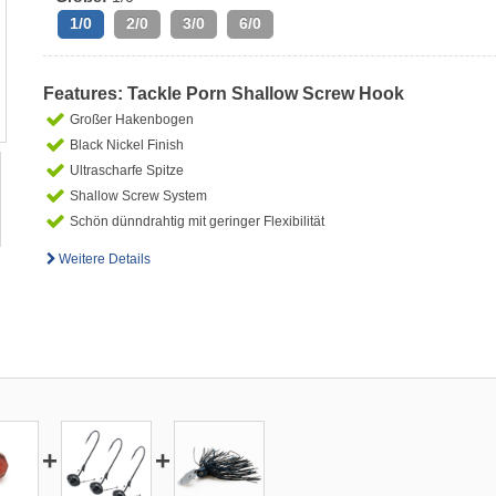
1/0
2/0
3/0
6/0
Features: Tackle Porn Shallow Screw Hook
Großer Hakenbogen
Black Nickel Finish
Ultrascharfe Spitze
Shallow Screw System
Schön dünndrahtig mit geringer Flexibilität
Weitere Details
+
+