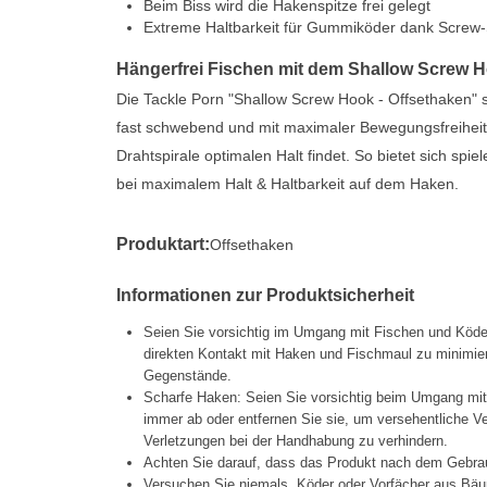
Beim Biss wird die Hakenspitze frei gelegt
Extreme Haltbarkeit für Gummiköder dank Screw
Hängerfrei Fischen mit dem Shallow Screw 
Die Tackle Porn "Shallow Screw Hook - Offsethaken" 
fast schwebend und mit maximaler Bewegungsfreiheit 
Drahtspirale optimalen Halt findet. So bietet sich spie
bei maximalem Halt & Haltbarkeit auf dem Haken.
Produktart:
Offsethaken
Informationen zur Produktsicherheit
Seien Sie vorsichtig im Umgang mit Fischen und Köd
direkten Kontakt mit Haken und Fischmaul zu minimier
Gegenstände.
Scharfe Haken: Seien Sie vorsichtig beim Umgang mi
immer ab oder entfernen Sie sie, um versehentliche 
Verletzungen bei der Handhabung zu verhindern.
Achten Sie darauf, dass das Produkt nach dem Gebrau
Versuchen Sie niemals, Köder oder Vorfächer aus Bäu