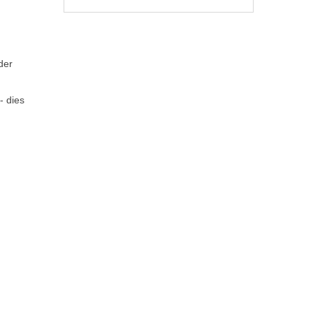
der
- dies