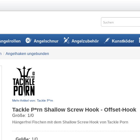
Angelrollen
Angelschnur
Angelzubehör
Kunstköder
n
/
Angelhaken ungebunden
Mehr Artikel von: Tackle P*rn
Tackle P*rn Shallow Screw Hook - Offset-Hook
Größe: 1/0
Hängerfrei Fischen mit dem Shallow Screw Hook von Tackle Porn
Größe:
1/0