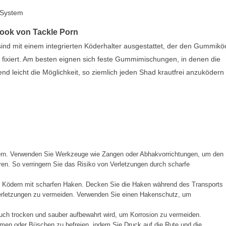
-System
Hook von Tackle Porn
sind mit einem integrierten Köderhalter ausgestattet, der den Gummikö
fixiert. Am besten eignen sich feste Gummimischungen, in denen die
lend leicht die Möglichkeit, so ziemlich jeden Shad krautfrei anzuködern 
ern. Verwenden Sie Werkzeuge wie Zangen oder Abhakvorrichtungen, um den
en. So verringern Sie das Risiko von Verletzungen durch scharfe
t Ködern mit scharfen Haken. Decken Sie die Haken während des Transports
Verletzungen zu vermeiden. Verwenden Sie einen Hakenschutz, um
ch trocken und sauber aufbewahrt wird, um Korrosion zu vermeiden.
men oder Büschen zu befreien, indem Sie Druck auf die Rute und die