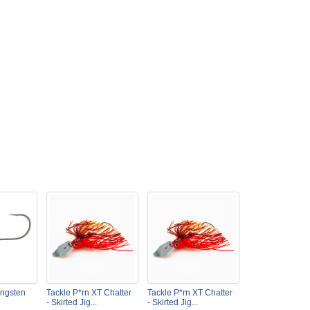
ungsten
Tackle P*rn XT Chatter
Tackle P*rn XT Chatter
- Skirted Jig...
- Skirted Jig...