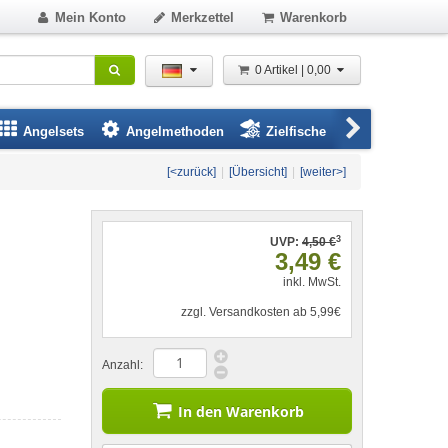
Mein Konto
Merkzettel
Warenkorb
0 Artikel | 0,00
Angelsets
Angelmethoden
Zielfische
Angelbeklei
[<zurück]
|
[Übersicht]
|
[weiter>]
3
UVP:
4,50 €
3,49 €
inkl. MwSt.
zzgl. Versandkosten ab 5,99€
Anzahl:
In den Warenkorb