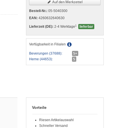
Auf den Merkzettel
Bestell-Nr.:
05-5040300
EAN:
4260632640630
1
Lieferzeit (DE):
2-4 Werktage
lieferbar
Verfügbarkeit in Filialen
Beverungen (37688):
5+
Herne (44653):
5
Vorteile
Riesen Artikelauswahl
Schneller Versand