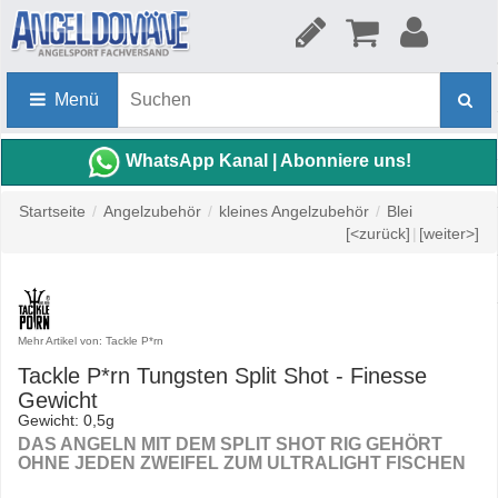
Menü
WhatsApp Kanal | Abonniere uns!
Startseite
/
Angelzubehör
/
kleines Angelzubehör
/
Blei
[<zurück]
|
[weiter>]
Mehr Artikel von: Tackle P*rn
Tackle P*rn Tungsten Split Shot - Finesse
Gewicht
Gewicht: 0,5g
DAS ANGELN MIT DEM SPLIT SHOT RIG GEHÖRT
OHNE JEDEN ZWEIFEL ZUM ULTRALIGHT FISCHEN