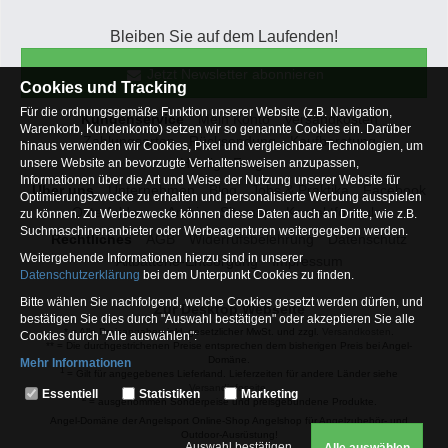
Bleiben Sie auf dem Laufenden!
Jetzt Newsletter abonnieren
Cookies und Tracking
Für die ordnungsgemäße Funktion unserer Website (z.B. Navigation,
Kundenservice
Mein Konto
Versandkosten
Warenkorb, Kundenkonto) setzen wir so genannte Cookies ein. Darüber
Zahlungsarten
Rücksendung
Kaufberatung
hinaus verwenden wir Cookies, Pixel und vergleichbare Technologien, um
Häufige Fragen
unsere Website an bevorzugte Verhaltensweisen anzupassen,
Informationen über die Art und Weise der Nutzung unserer Website für
Über uns
Unternehmen
Blog
Jobs & Praktika
Facebook
Optimierungszwecke zu erhalten und personalisierte Werbung ausspielen
Osterfeldsee
Archiv
Sitemap
Kontaktformular
zu können. Zu Werbezwecke können diese Daten auch an Dritte, wie z.B.
Suchmaschinenanbieter oder Werbeagenturen weitergegeben werden.
Rechtliches
AGB
Widerrufsbelehrung
Datenschutz
Weitergehende Informationen hierzu sind in unserer
Altbatterie-Entsorgung
Impressum
Datenschutzerklärung
bei dem Unterpunkt Cookies zu finden.
Bitte wählen Sie nachfolgend, welche Cookies gesetzt werden dürfen, und
Zur Desktop Webseite
bestätigen Sie dies durch "Auswahl bestätigen" oder akzeptieren Sie alle
* = Alle Preisangaben inkl. gesetzlicher MwSt. und zzgl.
Versandkosten
.
Cookies durch "Alle auswählen":
** = Die durchgestrichenen Preise entsprechen dem bisherigen Preis bei Angel-
Domäne.
Mehr Informationen
1
= Gilt für angegebenes Lieferland. Lieferzeiten für andere Länder siehe
Essentiell
Versandinfoseite.
Essentiell
Statistiken
Marketing
2
= ausgenommen Sonderpeise und preisgebundene Produkte.
Hierbei handelt es sich um Cookies, die für die Grundfunktionen unserer
Angel-Domäne der Angelsport Online-Shop Angelshop für Angelzubehör- und
Website erforderlich sind (z.B. Navigation, Warenkorb, Kundenkonto),
Outdoor-Ausrüstung!
weshalb auf diese nicht verzichtet werden kann
Auswahl bestätigen
Alle auswählen