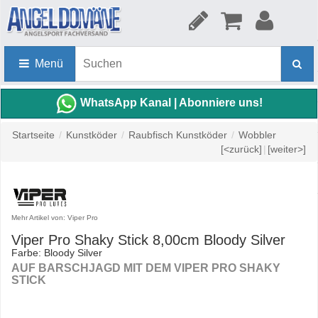
Menü
WhatsApp Kanal | Abonniere uns!
Startseite
/
Kunstköder
/
Raubfisch Kunstköder
/
Wobbler
[<zurück]
|
[weiter>]
Mehr Artikel von: Viper Pro
Viper Pro Shaky Stick 8,00cm Bloody Silver
Farbe: Bloody Silver
AUF BARSCHJAGD MIT DEM VIPER PRO SHAKY
STICK