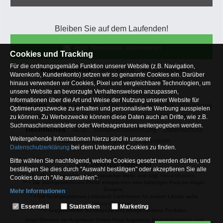
Bleiben Sie auf dem Laufenden!
Jetzt Newsletter abonnieren
Cookies und Tracking
Für die ordnungsgemäße Funktion unserer Website (z.B. Navigation,
Kundenservice
Mein Konto
Versandkosten
Warenkorb, Kundenkonto) setzen wir so genannte Cookies ein. Darüber
Zahlungsarten
Rücksendung
Kaufberatung
hinaus verwenden wir Cookies, Pixel und vergleichbare Technologien, um
Häufige Fragen
unsere Website an bevorzugte Verhaltensweisen anzupassen,
Informationen über die Art und Weise der Nutzung unserer Website für
Über uns
Unternehmen
Blog
Jobs & Praktika
Facebook
Optimierungszwecke zu erhalten und personalisierte Werbung ausspielen
Osterfeldsee
Archiv
Sitemap
Kontaktformular
zu können. Zu Werbezwecke können diese Daten auch an Dritte, wie z.B.
Suchmaschinenanbieter oder Werbeagenturen weitergegeben werden.
Rechtliches
AGB
Widerrufsbelehrung
Datenschutz
Weitergehende Informationen hierzu sind in unserer
Altbatterie-Entsorgung
Impressum
Datenschutzerklärung
bei dem Unterpunkt Cookies zu finden.
Bitte wählen Sie nachfolgend, welche Cookies gesetzt werden dürfen, und
Zur Desktop Webseite
bestätigen Sie dies durch "Auswahl bestätigen" oder akzeptieren Sie alle
* = Alle Preisangaben inkl. gesetzlicher MwSt. und zzgl.
Versandkosten
.
Cookies durch "Alle auswählen":
** = Die durchgestrichenen Preise entsprechen dem bisherigen Preis bei Angel-
Domäne.
Mehr Informationen
1
= Gilt für angegebenes Lieferland. Lieferzeiten für andere Länder siehe
Essentiell
Versandinfoseite.
Essentiell
Statistiken
Marketing
2
= ausgenommen Sonderpeise und preisgebundene Produkte.
Hierbei handelt es sich um Cookies, die für die Grundfunktionen unserer
Angel-Domäne der Angelsport Online-Shop Angelshop für Angelzubehör- und