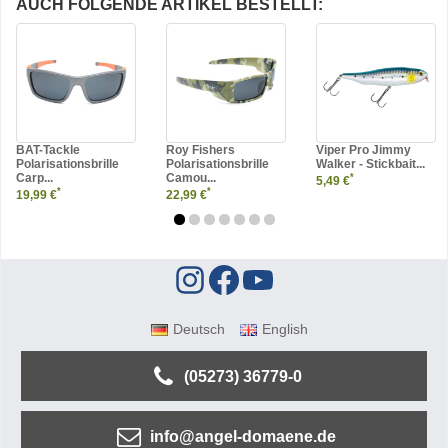
AUCH FOLGENDE ARTIKEL BESTELLT:
BAT-Tackle
Roy Fishers
Viper Pro Jimmy
Polarisationsbrille
Polarisationsbrille
Walker - Stickbait...
Carp...
Camou...
*
5,49 €
*
*
19,99 €
22,99 €
Deutsch
English
(05273) 36779-0
info@angel-domaene.de