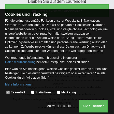
Bleiben Sie auf dem Laufenden!
Jetzt Newsletter abonnieren
Cookies und Tracking
Für die ordnungsgemäße Funktion unserer Website (z.B. Navigation,
Kundenservice
Mein Konto
Versandkosten
Warenkorb, Kundenkonto) setzen wir so genannte Cookies ein. Darüber
Zahlungsarten
Rücksendung
Kaufberatung
hinaus verwenden wir Cookies, Pixel und vergleichbare Technologien, um
Häufige Fragen
unsere Website an bevorzugte Verhaltensweisen anzupassen,
Informationen über die Art und Weise der Nutzung unserer Website für
Über uns
Unternehmen
Blog
Jobs & Praktika
Facebook
Optimierungszwecke zu erhalten und personalisierte Werbung ausspielen
Osterfeldsee
Archiv
Sitemap
Kontaktformular
zu können. Zu Werbezwecke können diese Daten auch an Dritte, wie z.B.
Suchmaschinenanbieter oder Werbeagenturen weitergegeben werden.
Rechtliches
AGB
Widerrufsbelehrung
Datenschutz
Weitergehende Informationen hierzu sind in unserer
Altbatterie-Entsorgung
Impressum
Datenschutzerklärung
bei dem Unterpunkt Cookies zu finden.
Bitte wählen Sie nachfolgend, welche Cookies gesetzt werden dürfen, und
Zur Desktop Webseite
bestätigen Sie dies durch "Auswahl bestätigen" oder akzeptieren Sie alle
* = Alle Preisangaben inkl. gesetzlicher MwSt. und zzgl.
Versandkosten
.
Cookies durch "Alle auswählen":
** = Die durchgestrichenen Preise entsprechen dem bisherigen Preis bei Angel-
Domäne.
Mehr Informationen
1
= Gilt für angegebenes Lieferland. Lieferzeiten für andere Länder siehe
Essentiell
Versandinfoseite.
Essentiell
Statistiken
Marketing
2
= ausgenommen Sonderpeise und preisgebundene Produkte.
Hierbei handelt es sich um Cookies, die für die Grundfunktionen unserer
Angel-Domäne der Angelsport Online-Shop Angelshop für Angelzubehör- und
Website erforderlich sind (z.B. Navigation, Warenkorb, Kundenkonto),
Outdoor-Ausrüstung!
weshalb auf diese nicht verzichtet werden kann
Auswahl bestätigen
Alle auswählen
© 1989-2024 | angel-domaene.de
Statistiken