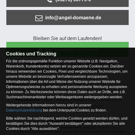
info@angel-domaene.de
Bleiben Sie auf dem Laufenden!
Jetzt Newsletter abonnieren
Cookies und Tracking
Für die ordnungsgemäße Funktion unserer Website (z.B. Navigation,
Kundenservice
Mein Konto
Versandkosten
Warenkorb, Kundenkonto) setzen wir so genannte Cookies ein. Darüber
Zahlungsarten
Rücksendung
Kaufberatung
hinaus verwenden wir Cookies, Pixel und vergleichbare Technologien, um
Häufige Fragen
unsere Website an bevorzugte Verhaltensweisen anzupassen,
Informationen über die Art und Weise der Nutzung unserer Website für
Über uns
Unternehmen
Blog
Jobs & Praktika
Facebook
Optimierungszwecke zu erhalten und personalisierte Werbung ausspielen
Osterfeldsee
Archiv
Sitemap
Kontaktformular
zu können. Zu Werbezwecke können diese Daten auch an Dritte, wie z.B.
Suchmaschinenanbieter oder Werbeagenturen weitergegeben werden.
Rechtliches
AGB
Widerrufsbelehrung
Datenschutz
Weitergehende Informationen hierzu sind in unserer
Altbatterie-Entsorgung
Impressum
Datenschutzerklärung
bei dem Unterpunkt Cookies zu finden.
Bitte wählen Sie nachfolgend, welche Cookies gesetzt werden dürfen, und
Zur Desktop Webseite
bestätigen Sie dies durch "Auswahl bestätigen" oder akzeptieren Sie alle
* = Alle Preisangaben inkl. gesetzlicher MwSt. und zzgl.
Versandkosten
.
Cookies durch "Alle auswählen":
** = Die durchgestrichenen Preise entsprechen dem bisherigen Preis bei Angel-