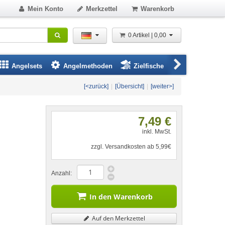
Mein Konto
Merkzettel
Warenkorb
0 Artikel | 0,00
Angelsets
Angelmethoden
Zielfische
Angelbeklei
[<zurück]
|
[Übersicht]
|
[weiter>]
7,49 €
inkl. MwSt.
zzgl. Versandkosten ab 5,99€
Anzahl:
In den Warenkorb
Auf den Merkzettel