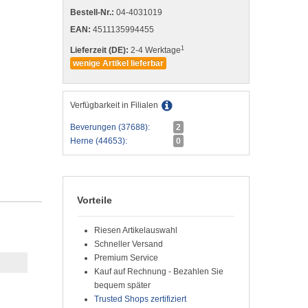
Bestell-Nr.:
04-4031019
EAN:
4511135994455
1
Lieferzeit (DE):
2-4 Werktage
wenige Artikel lieferbar
Verfügbarkeit in Filialen
Beverungen (37688):
2
Herne (44653):
0
Vorteile
Riesen Artikelauswahl
Schneller Versand
Premium Service
Kauf auf Rechnung - Bezahlen Sie
bequem später
Trusted Shops zertifiziert