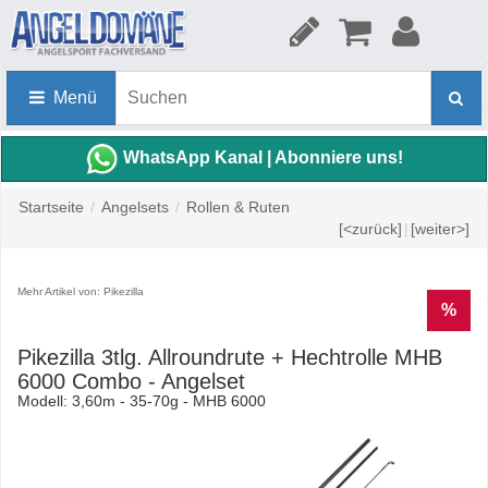
Menü
WhatsApp Kanal | Abonniere uns!
Startseite
/
Angelsets
/
Rollen & Ruten
[<zurück]
|
[weiter>]
Mehr Artikel von: Pikezilla
%
Pikezilla 3tlg. Allroundrute + Hechtrolle MHB
6000 Combo - Angelset
Modell: 3,60m - 35-70g - MHB 6000