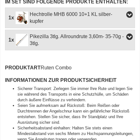
IM SET SIND FOLGENDE PRODUKTE ENTHALTEN:
Hechtrolle MHB 6000 10+1 KL silber-
1x
kupfer
Pikezilla 3tlg. Allroundrute 3,60m- 35-70g -
1x
3tlg.
PRODUKTART
Ruten Combo
INFORMATIONEN ZUR PRODUKTSICHERHEIT
Sicherer Transport: Zerlegen Sie immer Ihre Rute und legen Sie
sie während des Transports in eine Schutzhülle, um Schäden
durch äußere Einflüsse zu verhindern.
Seien Sie aufmerksam auf Rückstoß: Beim Reißen oder
Durchtrennen der Angelschnur kann ein gefährlicher Rückstoß
entstehen. Stellen Sie sicher, dass Ihr Standplatz und Ihre
Ausrüstung sicher sind.
Sicherheitsabstand einhalten: Halten Sie stets einen
Mindestabstand von sechs Metern zu Hochspannungsleitungen,
wenn Sie Angelruten tragen oder verwenden.