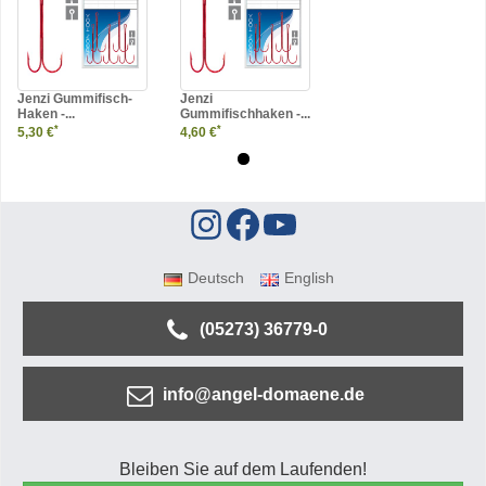
Jenzi Gummifisch-
Jenzi
Haken -...
Gummifischhaken -...
*
*
5,30 €
4,60 €
Deutsch
English
(05273) 36779-0
info@angel-domaene.de
Bleiben Sie auf dem Laufenden!