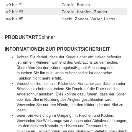
#0 bis #1
Forelle, Barsch
#2 bis #3
Forelle, Karpfen, Zander
#4 bis #5
Hecht, Zander, Waller, Lachs
PRODUKTART
Spinner
INFORMATIONEN ZUR PRODUKTSICHERHEIT
Achten Sie darauf, dass der Köder sicher am Haken befestigt
ist, um ein Verlieren während des Gebrauchs zu vermeiden.
Überprüfen Sie den Köder regelmäßig auf Abnutzung und
tauschen Sie ihn aus, wenn er beschädigt ist oder seine
Funktion nicht mehr erfüllt.
Versuchen Sie niemals, Köder oder Vorfächer aus Bäumen oder
Büschen zu befreien, indem Sie Druck auf die Rute und die
Angelschnur ausüben. Dies könnte dazu führen, dass der Köder
oder das Blei in Richtung des Anglers geschleudert wird.
Verwenden Sie nur Ihre Hände, um den Köder oder das Blei zu
lösen.
Seien Sie vorsichtig im Umgang mit Fischen und Ködern.
Verwenden Sie Werkzeuge wie Zangen oder Abhakvorrichtungen,
um den direkten Kontakt mit Haken und Fischmaul zu
minimieren. So verringern Sie das Risiko von Verletzungen durch