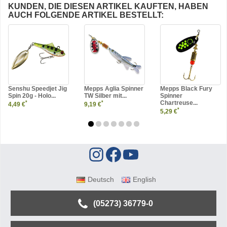
KUNDEN, DIE DIESEN ARTIKEL KAUFTEN, HABEN
AUCH FOLGENDE ARTIKEL BESTELLT:
Senshu Speedjet Jig
Mepps Aglia Spinner
Mepps Black Fury
Spin 20g - Holo...
TW Silber mit...
Spinner
Chartreuse...
*
*
4,49 €
9,19 €
*
5,29 €
Deutsch
English
(05273) 36779-0