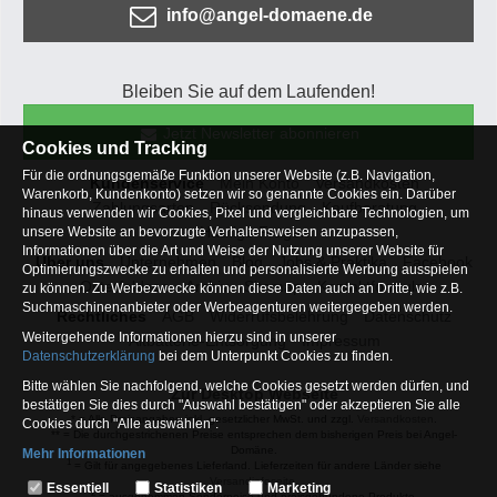
info@angel-domaene.de
Bleiben Sie auf dem Laufenden!
Jetzt Newsletter abonnieren
Cookies und Tracking
Für die ordnungsgemäße Funktion unserer Website (z.B. Navigation,
Kundenservice
Mein Konto
Versandkosten
Warenkorb, Kundenkonto) setzen wir so genannte Cookies ein. Darüber
Zahlungsarten
Rücksendung
Kaufberatung
hinaus verwenden wir Cookies, Pixel und vergleichbare Technologien, um
Häufige Fragen
unsere Website an bevorzugte Verhaltensweisen anzupassen,
Informationen über die Art und Weise der Nutzung unserer Website für
Über uns
Unternehmen
Blog
Jobs & Praktika
Facebook
Optimierungszwecke zu erhalten und personalisierte Werbung ausspielen
Osterfeldsee
Archiv
Sitemap
Kontaktformular
zu können. Zu Werbezwecke können diese Daten auch an Dritte, wie z.B.
Suchmaschinenanbieter oder Werbeagenturen weitergegeben werden.
Rechtliches
AGB
Widerrufsbelehrung
Datenschutz
Weitergehende Informationen hierzu sind in unserer
Altbatterie-Entsorgung
Impressum
Datenschutzerklärung
bei dem Unterpunkt Cookies zu finden.
Bitte wählen Sie nachfolgend, welche Cookies gesetzt werden dürfen, und
Zur Desktop Webseite
bestätigen Sie dies durch "Auswahl bestätigen" oder akzeptieren Sie alle
* = Alle Preisangaben inkl. gesetzlicher MwSt. und zzgl.
Versandkosten
.
Cookies durch "Alle auswählen":
** = Die durchgestrichenen Preise entsprechen dem bisherigen Preis bei Angel-
Domäne.
Mehr Informationen
1
= Gilt für angegebenes Lieferland. Lieferzeiten für andere Länder siehe
Essentiell
Versandinfoseite.
Essentiell
Statistiken
Marketing
2
= ausgenommen Sonderpeise und preisgebundene Produkte.