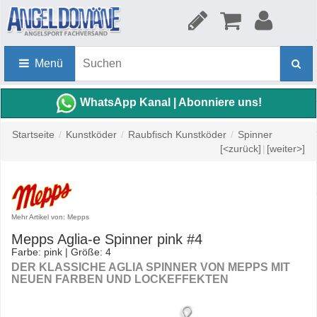
Menü
WhatsApp Kanal | Abonniere uns!
Startseite
/
Kunstköder
/
Raubfisch Kunstköder
/
Spinner
[<zurück]
|
[weiter>]
Mehr Artikel von: Mepps
Mepps Aglia-e Spinner pink #4
Farbe: pink | Größe: 4
DER KLASSICHE AGLIA SPINNER VON MEPPS MIT
NEUEN FARBEN UND LOCKEFFEKTEN