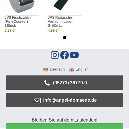
JVS Fischzähler
JVS Rigtasche
(Fish Counter)
Vorfachmappe
1Stück
Größe L...
*
*
6,99 €
4,99 €
Deutsch
English
(05273) 36779-0
info@angel-domaene.de
Bleiben Sie auf dem Laufenden!