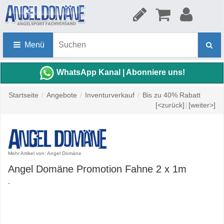
Menü
WhatsApp Kanal | Abonniere uns!
Startseite
/
Angebote
/
Inventurverkauf
/
Bis zu 40% Rabatt
[<zurück]
|
[weiter>]
Mehr Artikel von: Angel Domäne
Angel Domäne Promotion Fahne 2 x 1m
.