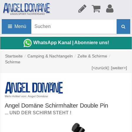
Menü
WhatsApp Kanal | Abonniere uns!
Startseite
/
Camping & Nachtangeln
/
Zelte & Schirme
/
Schirme
[<zurück]
|
[weiter>]
Mehr Artikel von: Angel Domäne
Angel Domäne Schirmhalter Double Pin
... UND DER SCHIRM STEHT !