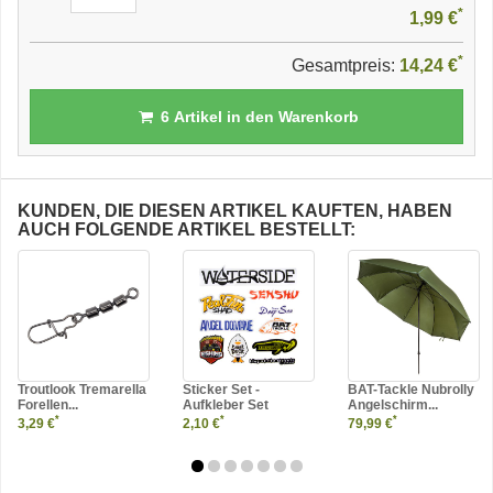
*
1,99 €
*
Gesamtpreis:
14,24 €
6
Artikel in den Warenkorb
KUNDEN, DIE DIESEN ARTIKEL KAUFTEN, HABEN
AUCH FOLGENDE ARTIKEL BESTELLT:
Troutlook Tremarella
Sticker Set -
BAT-Tackle Nubrolly
Forellen...
Aufkleber Set
Angelschirm...
*
*
*
3,29 €
2,10 €
79,99 €