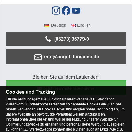
Deutsch
English
(05273) 36779-0
info@angel-domaene.de
Bleiben Sie auf dem Laufenden!
Jetzt Newsletter abonnieren
Cookies und Tracking
Für die ordnungsgemäße Funktion unserer Website (z.B. Navigation,
Kundenservice
Mein Konto
Versandkosten
Warenkorb, Kundenkonto) setzen wir so genannte Cookies ein. Darüber
Zahlungsarten
Rücksendung
Kaufberatung
hinaus verwenden wir Cookies, Pixel und vergleichbare Technologien, um
Häufige Fragen
unsere Website an bevorzugte Verhaltensweisen anzupassen,
Informationen über die Art und Weise der Nutzung unserer Website für
Über uns
Unternehmen
Blog
Jobs & Praktika
Facebook
Optimierungszwecke zu erhalten und personalisierte Werbung ausspielen
Osterfeldsee
Archiv
Sitemap
Kontaktformular
zu können. Zu Werbezwecke können diese Daten auch an Dritte, wie z.B.