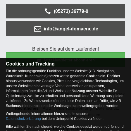
(05273) 36779-0
info@angel-domaene.de
Bleiben Sie auf dem Laufenden!
Jetzt Newsletter abonnieren
Cookies und Tracking
Für die ordnungsgemäße Funktion unserer Website (z.B. Navigation,
Kundenservice
Mein Konto
Versandkosten
Warenkorb, Kundenkonto) setzen wir so genannte Cookies ein. Darüber
Zahlungsarten
Rücksendung
Kaufberatung
hinaus verwenden wir Cookies, Pixel und vergleichbare Technologien, um
Häufige Fragen
unsere Website an bevorzugte Verhaltensweisen anzupassen,
Informationen über die Art und Weise der Nutzung unserer Website für
Über uns
Unternehmen
Blog
Jobs & Praktika
Facebook
Optimierungszwecke zu erhalten und personalisierte Werbung ausspielen
Osterfeldsee
Archiv
Sitemap
Kontaktformular
zu können. Zu Werbezwecke können diese Daten auch an Dritte, wie z.B.
Suchmaschinenanbieter oder Werbeagenturen weitergegeben werden.
Rechtliches
AGB
Widerrufsbelehrung
Datenschutz
Weitergehende Informationen hierzu sind in unserer
Altbatterie-Entsorgung
Impressum
Datenschutzerklärung
bei dem Unterpunkt Cookies zu finden.
Bitte wählen Sie nachfolgend, welche Cookies gesetzt werden dürfen, und
Zur Desktop Webseite