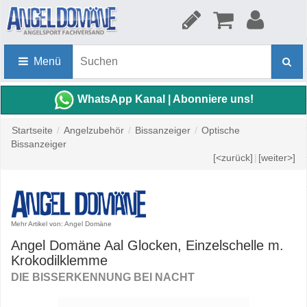
Menü
WhatsApp Kanal | Abonniere uns!
Startseite
/
Angelzubehör
/
Bissanzeiger
/
Optische
Bissanzeiger
[<zurück]
|
[weiter>]
Mehr Artikel von: Angel Domäne
Angel Domäne Aal Glocken, Einzelschelle m.
Krokodilklemme
DIE BISSERKENNUNG BEI NACHT