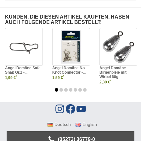
KUNDEN, DIE DIESEN ARTIKEL KAUFTEN, HABEN
AUCH FOLGENDE ARTIKEL BESTELLT:
Angel Domäne Safe
Angel Domäne No
Angel Domäne
Snap Gr.2 -...
Knot Connector -...
Birnenbleie mit
Wirbel 60g
*
*
1,99 €
1,59 €
*
2,39 €
Deutsch
English
(05273) 36779-0