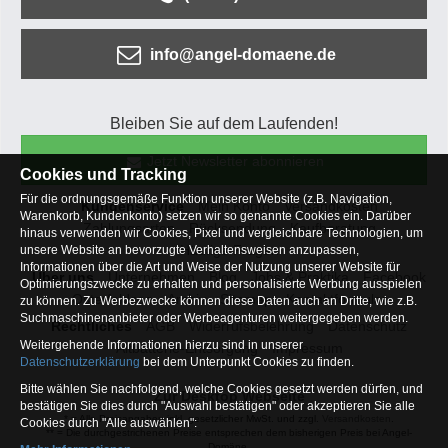
info@angel-domaene.de
Bleiben Sie auf dem Laufenden!
Jetzt Newsletter abonnieren
Cookies und Tracking
Für die ordnungsgemäße Funktion unserer Website (z.B. Navigation,
Kundenservice
Mein Konto
Versandkosten
Warenkorb, Kundenkonto) setzen wir so genannte Cookies ein. Darüber
Zahlungsarten
Rücksendung
Kaufberatung
hinaus verwenden wir Cookies, Pixel und vergleichbare Technologien, um
Häufige Fragen
unsere Website an bevorzugte Verhaltensweisen anzupassen,
Informationen über die Art und Weise der Nutzung unserer Website für
Über uns
Unternehmen
Blog
Jobs & Praktika
Facebook
Optimierungszwecke zu erhalten und personalisierte Werbung ausspielen
Osterfeldsee
Archiv
Sitemap
Kontaktformular
zu können. Zu Werbezwecke können diese Daten auch an Dritte, wie z.B.
Suchmaschinenanbieter oder Werbeagenturen weitergegeben werden.
Rechtliches
AGB
Widerrufsbelehrung
Datenschutz
Weitergehende Informationen hierzu sind in unserer
Altbatterie-Entsorgung
Impressum
Datenschutzerklärung
bei dem Unterpunkt Cookies zu finden.
Bitte wählen Sie nachfolgend, welche Cookies gesetzt werden dürfen, und
Zur Desktop Webseite
bestätigen Sie dies durch "Auswahl bestätigen" oder akzeptieren Sie alle
* = Alle Preisangaben inkl. gesetzlicher MwSt. und zzgl.
Versandkosten
.
Cookies durch "Alle auswählen":
** = Die durchgestrichenen Preise entsprechen dem bisherigen Preis bei Angel-
Domäne.