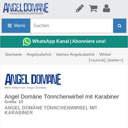
Menü
WhatsApp Kanal | Abonniere uns!
Startseite
/
Angelzubehör
/
kleines Angelzubehör
/
Wirbel
[<zurück]
|
[weiter>]
Mehr Artikel von: Angel Domäne
Angel Domäne Tönnchenwirbel mit Karabiner
Größe: 10
ANGEL DOMÄNE TÖNNCHENWIRBEL MIT
KARABINER