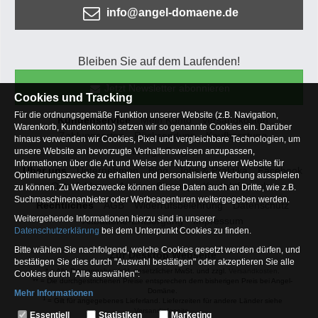
info@angel-domaene.de
Bleiben Sie auf dem Laufenden!
Jetzt Newsletter abonnieren
Cookies und Tracking
Für die ordnungsgemäße Funktion unserer Website (z.B. Navigation,
Kundenservice
Mein Konto
Versandkosten
Warenkorb, Kundenkonto) setzen wir so genannte Cookies ein. Darüber
Zahlungsarten
Rücksendung
Kaufberatung
hinaus verwenden wir Cookies, Pixel und vergleichbare Technologien, um
Häufige Fragen
unsere Website an bevorzugte Verhaltensweisen anzupassen,
Informationen über die Art und Weise der Nutzung unserer Website für
Über uns
Unternehmen
Blog
Jobs & Praktika
Facebook
Optimierungszwecke zu erhalten und personalisierte Werbung ausspielen
Osterfeldsee
Archiv
Sitemap
Kontaktformular
zu können. Zu Werbezwecke können diese Daten auch an Dritte, wie z.B.
Suchmaschinenanbieter oder Werbeagenturen weitergegeben werden.
Rechtliches
AGB
Widerrufsbelehrung
Datenschutz
Weitergehende Informationen hierzu sind in unserer
Altbatterie-Entsorgung
Impressum
Datenschutzerklärung
bei dem Unterpunkt Cookies zu finden.
Bitte wählen Sie nachfolgend, welche Cookies gesetzt werden dürfen, und
Zur Desktop Webseite
bestätigen Sie dies durch "Auswahl bestätigen" oder akzeptieren Sie alle
* = Alle Preisangaben inkl. gesetzlicher MwSt. und zzgl.
Versandkosten
.
Cookies durch "Alle auswählen":
** = Die durchgestrichenen Preise entsprechen dem bisherigen Preis bei Angel-
Domäne.
Mehr Informationen
1
= Gilt für angegebenes Lieferland. Lieferzeiten für andere Länder siehe
Essentiell
Versandinfoseite.
Essentiell
Statistiken
Marketing