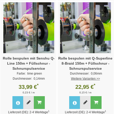
Rolle bespulen mit Senshu Q-
Rolle bespulen mit Q-Superline
Line 150m + Füllschnur -
8-Braid 150m + Füllschnur -
Schnurspulservice
Schnurspulservice
Farbe: lime green
Durchmesser: 0,06mm
Durchmesser: 0,14mm
Weitere Varianten >>
Weitere Varianten >>
*
*
33,99 €
22,95 €
0,23 € / m
0,15 € / m
1
1
Lieferzeit (DE): 2-4 Werktage
Lieferzeit (DE): 2-4 Werktage