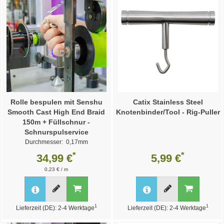
Rolle bespulen mit Senshu
Catix Stainless Steel
Smooth Cast High End Braid
Knotenbinder/Tool - Rig-Puller
150m + Füllschnur -
Schnurspulservice
Durchmesser: 0,17mm
Weitere Varianten >>
*
*
34,99 €
5,99 €
0,23 € / m
1
1
Lieferzeit (DE): 2-4 Werktage
Lieferzeit (DE): 2-4 Werktage