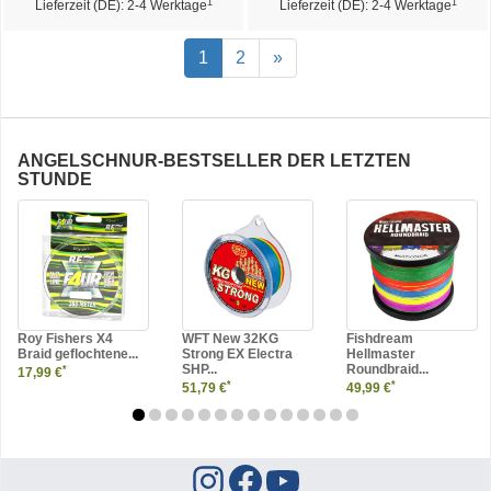
1
1
Lieferzeit (DE): 2-4 Werktage
Lieferzeit (DE): 2-4 Werktage
1
2
»
ANGELSCHNUR-BESTSELLER DER LETZTEN
STUNDE
Roy Fishers X4
WFT New 32KG
Fishdream
Braid geflochtene...
Strong EX Electra
Hellmaster
SHP...
Roundbraid...
*
17,99 €
*
*
51,79 €
49,99 €