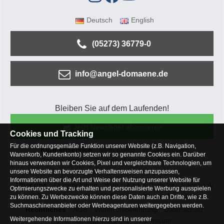
Deutsch
English
(05273) 36779-0
info@angel-domaene.de
Bleiben Sie auf dem Laufenden!
Jetzt Newsletter abonnieren
Cookies und Tracking
Für die ordnungsgemäße Funktion unserer Website (z.B. Navigation,
Kundenservice
Mein Konto
Versandkosten
Warenkorb, Kundenkonto) setzen wir so genannte Cookies ein. Darüber
Zahlungsarten
Rücksendung
Kaufberatung
hinaus verwenden wir Cookies, Pixel und vergleichbare Technologien, um
Häufige Fragen
unsere Website an bevorzugte Verhaltensweisen anzupassen,
Informationen über die Art und Weise der Nutzung unserer Website für
Über uns
Unternehmen
Blog
Jobs & Praktika
Facebook
Optimierungszwecke zu erhalten und personalisierte Werbung ausspielen
Osterfeldsee
Archiv
Sitemap
Kontaktformular
zu können. Zu Werbezwecke können diese Daten auch an Dritte, wie z.B.
Suchmaschinenanbieter oder Werbeagenturen weitergegeben werden.
Rechtliches
AGB
Widerrufsbelehrung
Datenschutz
Weitergehende Informationen hierzu sind in unserer
Altbatterie-Entsorgung
Impressum