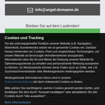
info@angel-domaene.de
Bleiben Sie auf dem Laufenden!
Jetzt Newsletter abonnieren
Cookies und Tracking
Für die ordnungsgemäße Funktion unserer Website (z.B. Navigation,
Kundenservice
Mein Konto
Versandkosten
Warenkorb, Kundenkonto) setzen wir so genannte Cookies ein. Darüber
Zahlungsarten
Rücksendung
Kaufberatung
hinaus verwenden wir Cookies, Pixel und vergleichbare Technologien, um
Häufige Fragen
unsere Website an bevorzugte Verhaltensweisen anzupassen,
Informationen über die Art und Weise der Nutzung unserer Website für
Über uns
Unternehmen
Blog
Jobs & Praktika
Facebook
Optimierungszwecke zu erhalten und personalisierte Werbung ausspielen
Osterfeldsee
Archiv
Sitemap
Kontaktformular
zu können. Zu Werbezwecke können diese Daten auch an Dritte, wie z.B.
Suchmaschinenanbieter oder Werbeagenturen weitergegeben werden.
Rechtliches
AGB
Widerrufsbelehrung
Datenschutz
Weitergehende Informationen hierzu sind in unserer
Altbatterie-Entsorgung
Impressum
Datenschutzerklärung
bei dem Unterpunkt Cookies zu finden.
Bitte wählen Sie nachfolgend, welche Cookies gesetzt werden dürfen, und
Zur Desktop Webseite
bestätigen Sie dies durch "Auswahl bestätigen" oder akzeptieren Sie alle
* = Alle Preisangaben inkl. gesetzlicher MwSt. und zzgl.
Versandkosten
.
Cookies durch "Alle auswählen":
** = Die durchgestrichenen Preise entsprechen dem bisherigen Preis bei Angel-
Domäne.
Mehr Informationen
1
= Gilt für angegebenes Lieferland. Lieferzeiten für andere Länder siehe