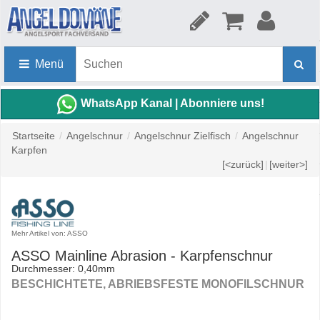
Menü
WhatsApp Kanal | Abonniere uns!
Startseite
/
Angelschnur
/
Angelschnur Zielfisch
/
Angelschnur
Karpfen
[<zurück]
|
[weiter>]
Mehr Artikel von: ASSO
ASSO Mainline Abrasion - Karpfenschnur
Durchmesser: 0,40mm
BESCHICHTETE, ABRIEBSFESTE MONOFILSCHNUR