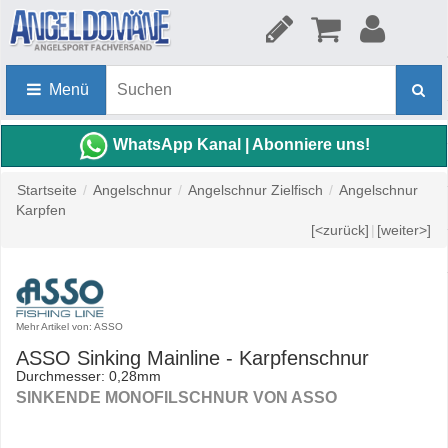
Menü
WhatsApp Kanal | Abonniere uns!
Startseite
/
Angelschnur
/
Angelschnur Zielfisch
/
Angelschnur
Karpfen
[<zurück]
|
[weiter>]
Mehr Artikel von: ASSO
ASSO Sinking Mainline - Karpfenschnur
Durchmesser: 0,28mm
SINKENDE MONOFILSCHNUR VON ASSO