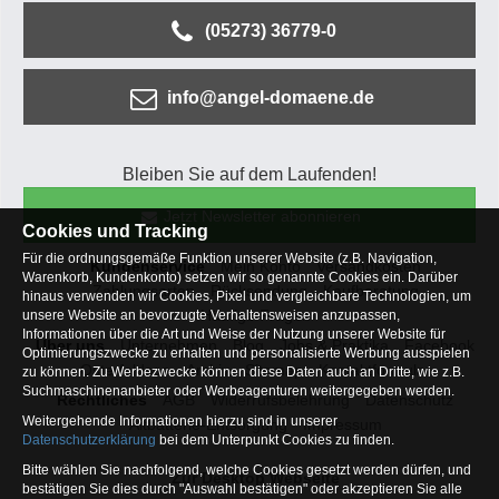
(05273) 36779-0
info@angel-domaene.de
Bleiben Sie auf dem Laufenden!
Jetzt Newsletter abonnieren
Cookies und Tracking
Für die ordnungsgemäße Funktion unserer Website (z.B. Navigation,
Kundenservice
Mein Konto
Versandkosten
Warenkorb, Kundenkonto) setzen wir so genannte Cookies ein. Darüber
Zahlungsarten
Rücksendung
Kaufberatung
hinaus verwenden wir Cookies, Pixel und vergleichbare Technologien, um
Häufige Fragen
unsere Website an bevorzugte Verhaltensweisen anzupassen,
Informationen über die Art und Weise der Nutzung unserer Website für
Über uns
Unternehmen
Blog
Jobs & Praktika
Facebook
Optimierungszwecke zu erhalten und personalisierte Werbung ausspielen
Osterfeldsee
Archiv
Sitemap
Kontaktformular
zu können. Zu Werbezwecke können diese Daten auch an Dritte, wie z.B.
Suchmaschinenanbieter oder Werbeagenturen weitergegeben werden.
Rechtliches
AGB
Widerrufsbelehrung
Datenschutz
Weitergehende Informationen hierzu sind in unserer
Altbatterie-Entsorgung
Impressum
Datenschutzerklärung
bei dem Unterpunkt Cookies zu finden.
Bitte wählen Sie nachfolgend, welche Cookies gesetzt werden dürfen, und
Zur Desktop Webseite
bestätigen Sie dies durch "Auswahl bestätigen" oder akzeptieren Sie alle