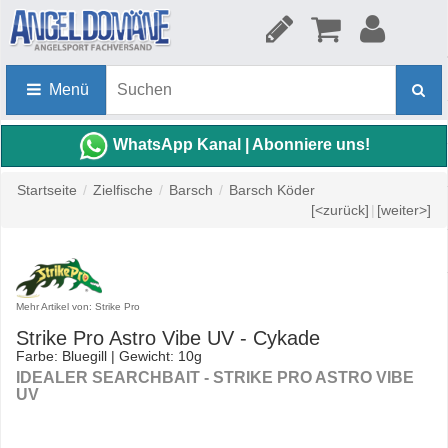
Menü
WhatsApp Kanal | Abonniere uns!
Startseite
/
Zielfische
/
Barsch
/
Barsch Köder
[<zurück]
|
[weiter>]
Mehr Artikel von: Strike Pro
Strike Pro Astro Vibe UV - Cykade
Farbe: Bluegill | Gewicht: 10g
IDEALER SEARCHBAIT - STRIKE PRO ASTRO VIBE
UV