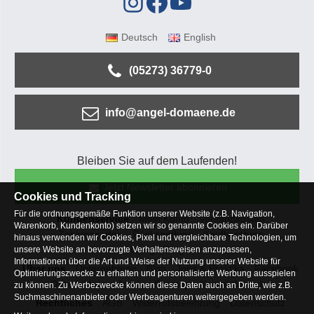
Deutsch
English
(05273) 36779-0
info@angel-domaene.de
Bleiben Sie auf dem Laufenden!
Jetzt Newsletter abonnieren
Cookies und Tracking
Für die ordnungsgemäße Funktion unserer Website (z.B. Navigation,
Kundenservice
Mein Konto
Versandkosten
Warenkorb, Kundenkonto) setzen wir so genannte Cookies ein. Darüber
Zahlungsarten
Rücksendung
Kaufberatung
hinaus verwenden wir Cookies, Pixel und vergleichbare Technologien, um
Häufige Fragen
unsere Website an bevorzugte Verhaltensweisen anzupassen,
Informationen über die Art und Weise der Nutzung unserer Website für
Über uns
Unternehmen
Blog
Jobs & Praktika
Facebook
Optimierungszwecke zu erhalten und personalisierte Werbung ausspielen
Osterfeldsee
Archiv
Sitemap
Kontaktformular
zu können. Zu Werbezwecke können diese Daten auch an Dritte, wie z.B.
Suchmaschinenanbieter oder Werbeagenturen weitergegeben werden.
Rechtliches
AGB
Widerrufsbelehrung
Datenschutz