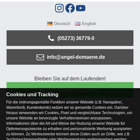
Deutsch
English
(05273) 36779-0
info@angel-domaene.de
Bleiben Sie auf dem Laufenden!
Jetzt Newsletter abonnieren
Cookies und Tracking
Für die ordnungsgemäße Funktion unserer Website (z.B. Navigation,
Kundenservice
Mein Konto
Versandkosten
Warenkorb, Kundenkonto) setzen wir so genannte Cookies ein. Darüber
Zahlungsarten
Rücksendung
Kaufberatung
hinaus verwenden wir Cookies, Pixel und vergleichbare Technologien, um
Häufige Fragen
unsere Website an bevorzugte Verhaltensweisen anzupassen,
Informationen über die Art und Weise der Nutzung unserer Website für
Über uns
Unternehmen
Blog
Jobs & Praktika
Facebook
Optimierungszwecke zu erhalten und personalisierte Werbung ausspielen
Osterfeldsee
Archiv
Sitemap
Kontaktformular
zu können. Zu Werbezwecke können diese Daten auch an Dritte, wie z.B.
Suchmaschinenanbieter oder Werbeagenturen weitergegeben werden.