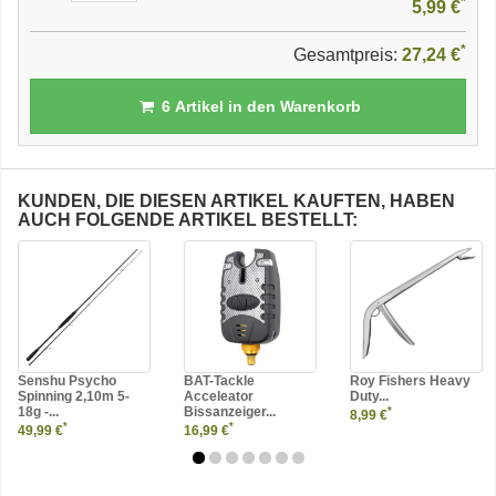
*
5,99 €
*
Gesamtpreis:
27,24 €
6
Artikel in den Warenkorb
KUNDEN, DIE DIESEN ARTIKEL KAUFTEN, HABEN
AUCH FOLGENDE ARTIKEL BESTELLT:
Senshu Psycho
BAT-Tackle
Roy Fishers Heavy
Spinning 2,10m 5-
Acceleator
Duty...
18g -...
Bissanzeiger...
*
8,99 €
*
*
49,99 €
16,99 €