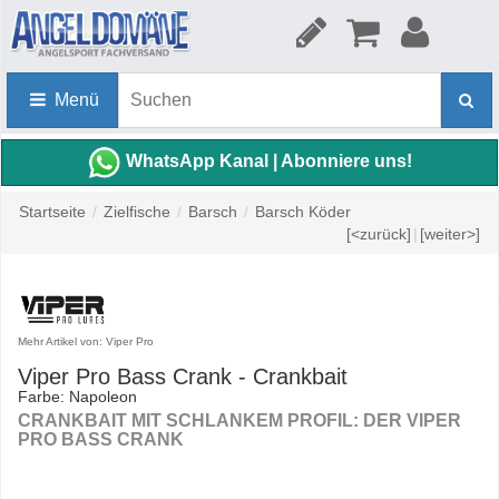
Menü
WhatsApp Kanal | Abonniere uns!
Startseite
/
Zielfische
/
Barsch
/
Barsch Köder
[<zurück]
|
[weiter>]
Mehr Artikel von: Viper Pro
Viper Pro Bass Crank - Crankbait
Farbe: Napoleon
CRANKBAIT MIT SCHLANKEM PROFIL: DER VIPER
PRO BASS CRANK