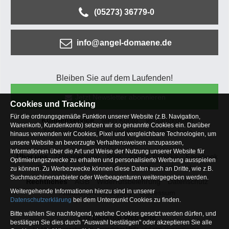
(05273) 36779-0
info@angel-domaene.de
Bleiben Sie auf dem Laufenden!
Jetzt Newsletter abonnieren
Cookies und Tracking
Für die ordnungsgemäße Funktion unserer Website (z.B. Navigation,
Kundenservice
Mein Konto
Versandkosten
Warenkorb, Kundenkonto) setzen wir so genannte Cookies ein. Darüber
Zahlungsarten
Rücksendung
Kaufberatung
hinaus verwenden wir Cookies, Pixel und vergleichbare Technologien, um
Häufige Fragen
unsere Website an bevorzugte Verhaltensweisen anzupassen,
Informationen über die Art und Weise der Nutzung unserer Website für
Über uns
Unternehmen
Blog
Jobs & Praktika
Facebook
Optimierungszwecke zu erhalten und personalisierte Werbung ausspielen
Osterfeldsee
Archiv
Sitemap
Kontaktformular
zu können. Zu Werbezwecke können diese Daten auch an Dritte, wie z.B.
Suchmaschinenanbieter oder Werbeagenturen weitergegeben werden.
Rechtliches
AGB
Widerrufsbelehrung
Datenschutz
Weitergehende Informationen hierzu sind in unserer
Altbatterie-Entsorgung
Impressum
Datenschutzerklärung
bei dem Unterpunkt Cookies zu finden.
Bitte wählen Sie nachfolgend, welche Cookies gesetzt werden dürfen, und
Zur Desktop Webseite
bestätigen Sie dies durch "Auswahl bestätigen" oder akzeptieren Sie alle
* = Alle Preisangaben inkl. gesetzlicher MwSt. und zzgl.
Versandkosten
.