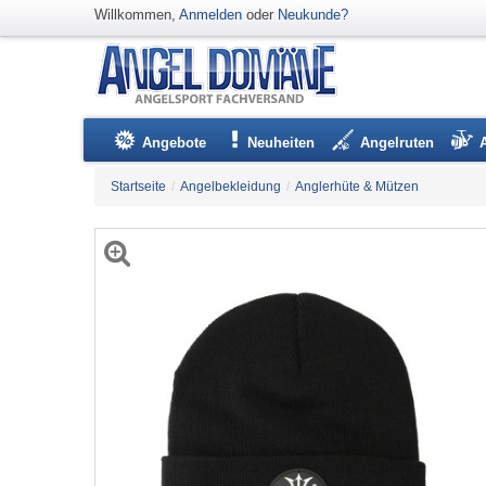
Willkommen,
Anmelden
oder
Neukunde?
Angebote
Neuheiten
Angelruten
Startseite
/
Angelbekleidung
/
Anglerhüte & Mützen