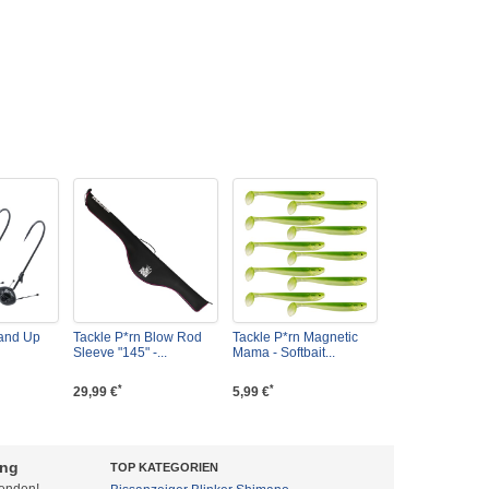
tand Up
Tackle P*rn Blow Rod
Tackle P*rn Magnetic
Sleeve "145" -...
Mama - Softbait...
*
*
29,99 €
5,99 €
ung
TOP KATEGORIEN