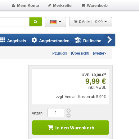
Mein Konto
Merkzettel
Warenkorb
0 Artikel | 0,00
Angelsets
Angelmethoden
Zielfische
Angelbeklei
[<zurück]
|
[Übersicht]
|
[weiter>]
3
UVP:
10,00 €
9,99 €
inkl. MwSt.
zzgl. Versandkosten ab 5,99€
Anzahl:
In den Warenkorb