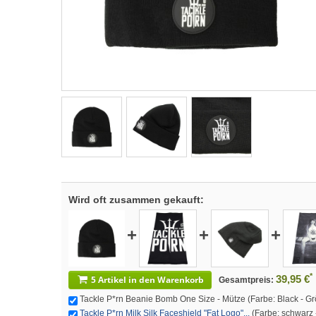
Wird oft zusammen gekauft:
+
+
+
*
39,95 €
5 Artikel in den Warenkorb
Gesamtpreis:
Tackle P*rn Beanie Bomb One Size - Mütze (Farbe: Black - Grö
Tackle P*rn Milk Silk Faceshield "Fat Logo"...
(Farbe: schwarz -