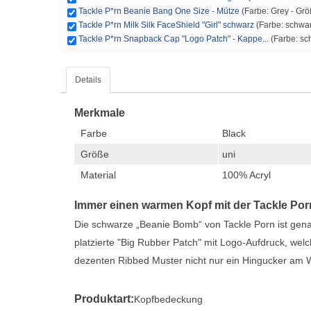
Tackle P*rn Beanie Bang One Size - Mütze
(Farbe: Grey - Größ
Tackle P*rn Milk Silk FaceShield "Girl" schwarz
(Farbe: schwarz
Tackle P*rn Snapback Cap "Logo Patch" - Kappe...
(Farbe: sch
Details
Merkmale
Farbe
Black
Größe
uni
Material
100% Acryl
Immer einen warmen Kopf mit der Tackle Po
Die schwarze „Beanie Bomb“ von Tackle Porn ist genau
platzierte "Big Rubber Patch" mit Logo-Aufdruck, wel
dezenten Ribbed Muster nicht nur ein Hingucker am Was
Produktart:
Kopfbedeckung