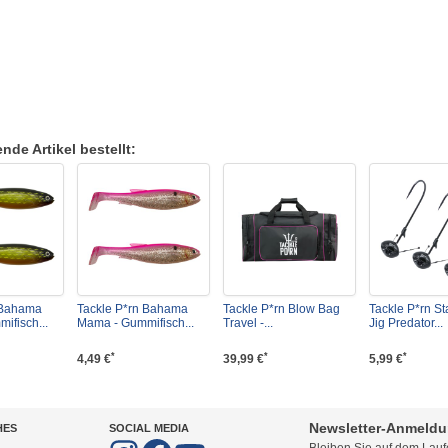
de Artikel bestellt:
 Bahama
Tackle P*rn Bahama
Tackle P*rn Blow Bag
Tackle P*rn S
ifisch...
Mama - Gummifisch...
Travel -...
Jig Predator...
*
*
*
4,49 €
39,99 €
5,99 €
Newsletter-Anmeld
HES
SOCIAL MEDIA