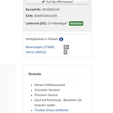
Auf den Merkzettel
Bestell-Nr.:
08-8080100
EAN:
4260632641439
1
Lieferzeit (DE):
2-4 Werktage
lieferbar
Verfügbarkeit in Filialen
Beverungen (37688):
5+
Herne (44653):
5
Vorteile
Riesen Artikelauswahl
Schneller Versand
Premium Service
Kauf auf Rechnung - Bezahlen Sie
bequem später
Trusted Shops zertifiziert