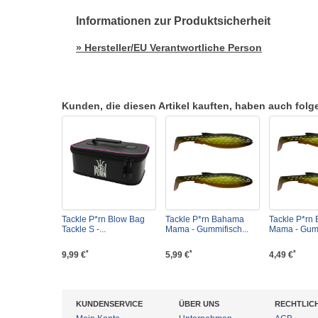
Informationen zur Produktsicherheit
» Hersteller/EU Verantwortliche Person
Kunden, die diesen Artikel kauften, haben auch folgen
Tackle P*rn Blow Bag
Tackle P*rn Bahama
Tackle P*rn
Tackle S -...
Mama - Gummifisch...
Mama - Gumm
*
*
*
9,99 €
5,99 €
4,49 €
KUNDENSERVICE
ÜBER UNS
RECHTLIC