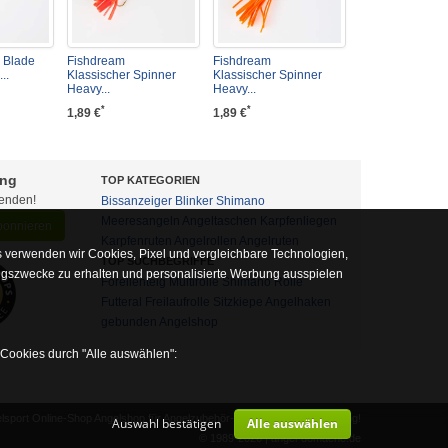
 Blade
Fishdream
Fishdream
..
Klassischer Spinner
Klassischer Spinner
Heavy...
Heavy...
*
*
1,89 €
1,89 €
ung
TOP KATEGORIEN
fenden!
Bissanzeiger
Blinker
Shimano
Meeresangeln
Angeltaschen
Karpfenliegen
abonnieren
Karpfenruten
Angelrollen
Angelruten
 verwenden wir Cookies, Pixel und vergleichbare Technologien,
TOP SUCHBEGRIFFE
ngszwecke zu erhalten und personalisierte Werbung ausspielen
Forellenteig
Multirolle
Shimano Rolle
Futteral
Freilaufrolle
Sitzkiepe
Angelhaken
gebunden
Angelshop
 Cookies durch "Alle auswählen":
sport Online-Shop Angelshop für Angelzubehör- und Outdoor-Ausrüstung!
Auswahl bestätigen
Alle auswählen
alb auf diese nicht verzichtet werden kann
© 1989-2026 | angel-domaene.de