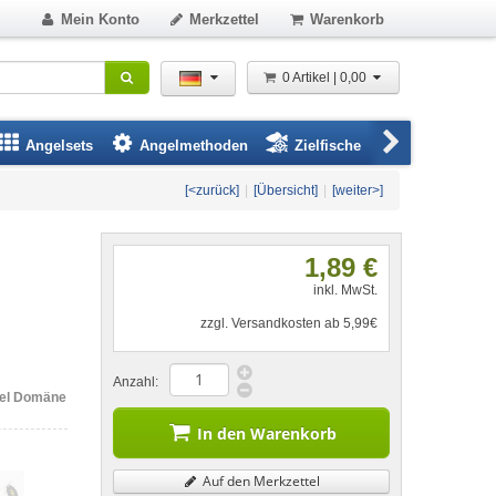
Mein Konto
Merkzettel
Warenkorb
0 Artikel | 0,00
Angelsets
Angelmethoden
Zielfische
Angelbeklei
[<zurück]
|
[Übersicht]
|
[weiter>]
1,89 €
inkl. MwSt.
zzgl. Versandkosten ab 5,99€
Anzahl:
gel Domäne
In den Warenkorb
Auf den Merkzettel