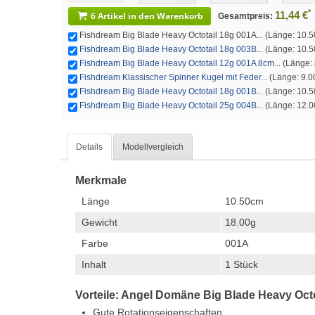
*
11,44 €
6 Artikel in den Warenkorb
Gesamtpreis:
Fishdream Big Blade Heavy Octotail 18g 001A... (Länge: 10.50
Fishdream Big Blade Heavy Octotail 18g 003B...
(Länge: 10.50
Fishdream Big Blade Heavy Octotail 12g 001A 8cm...
(Länge: 
Fishdream Klassischer Spinner Kugel mit Feder...
(Länge: 9.00
Fishdream Big Blade Heavy Octotail 18g 001B...
(Länge: 10.50
Fishdream Big Blade Heavy Octotail 25g 004B...
(Länge: 12.00
Details
Modellvergleich
Merkmale
Länge
10.50cm
Gewicht
18.00g
Farbe
001A
Inhalt
1 Stück
Vorteile: Angel Domäne Big Blade Heavy Octo
Gute Rotationseigenschaften