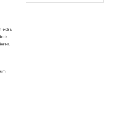
m extra
deckt
ieren.
 um