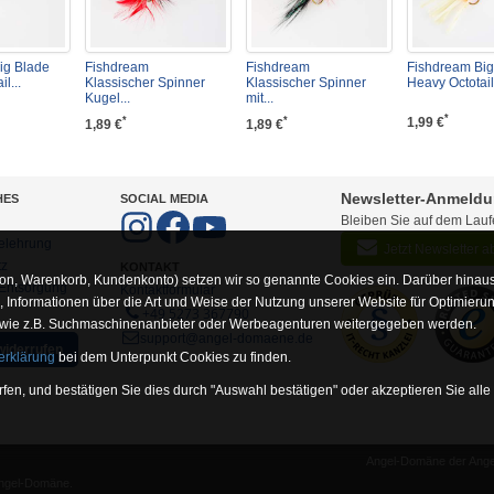
ig Blade
Fishdream
Fishdream
Fishdream Big
l...
Klassischer Spinner
Klassischer Spinner
Heavy Octotail.
Kugel...
mit...
*
1,99 €
*
*
1,89 €
1,89 €
Newsletter-Anmeld
HES
SOCIAL MEDIA
Bleiben Sie auf dem Lau
elehrung
Jetzt Newsletter 
tz
KONTAKT
on, Warenkorb, Kundenkonto) setzen wir so genannte Cookies ein. Darüber hinaus
-Entsorgung
Kontaktformular
Informationen über die Art und Weise der Nutzung unserer Website für Optimieru
+49 5273 367790
 wie z.B. Suchmaschinenanbieter oder Werbeagenturen weitergegeben werden.
support@angel-domaene.de
widerrufen
erklärung
bei dem Unterpunkt Cookies zu finden.
fen, und bestätigen Sie dies durch "Auswahl bestätigen" oder akzeptieren Sie alle
Angel-Domäne der Angel
unserer Website erforderlich sind (z.B. Navigation, Warenkorb, Kundenkonto), wesh
Angel-Domäne.