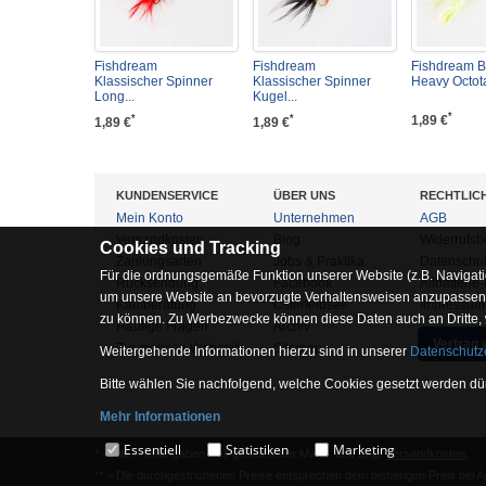
Fishdream
Fishdream
Fishdream B
Klassischer Spinner
Klassischer Spinner
Heavy Octotai
Long...
Kugel...
*
1,89 €
*
*
1,89 €
1,89 €
KUNDENSERVICE
ÜBER UNS
RECHTLIC
Mein Konto
Unternehmen
AGB
Versandkosten
Blog
Widerrufsb
Cookies und Tracking
Zahlungsarten
Jobs & Praktika
Datenschu
Für die ordnungsgemäße Funktion unserer Website (z.B. Navigati
Rücksendung
Facebook
Altbatterie
um unsere Website an bevorzugte Verhaltensweisen anzupassen, 
Kaufberatung
Osterfeldsee
Impressum
zu können. Zu Werbezwecke können diese Daten auch an Dritte,
Häufige Fragen
Archiv
Vertrag 
Zur mobilen Webseite
Sitemap
Weitergehende Informationen hierzu sind in unserer
Datenschutz
Bitte wählen Sie nachfolgend, welche Cookies gesetzt werden dür
Mehr Informationen
Essentiell
Essentiell
Statistiken
Marketing
* = Alle Preisangaben inkl. gesetzlicher MwSt. und zzgl.
Versandkosten
.
Hierbei handelt es sich um Cookies, die für die Grundfunktionen 
** = Die durchgestrichenen Preise entsprechen dem bisherigen Preis bei 