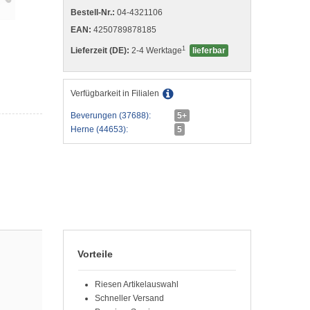
Bestell-Nr.:
04-4321106
EAN:
4250789878185
1
Lieferzeit (DE):
2-4 Werktage
lieferbar
Verfügbarkeit in Filialen
Beverungen (37688):
5+
Herne (44653):
5
Vorteile
Riesen Artikelauswahl
Schneller Versand