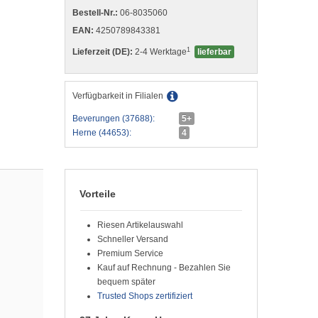
Bestell-Nr.:
06-8035060
EAN:
4250789843381
1
Lieferzeit (DE):
2-4 Werktage
lieferbar
Verfügbarkeit in Filialen
Beverungen (37688):
5+
Herne (44653):
4
Vorteile
Riesen Artikelauswahl
Schneller Versand
Premium Service
Kauf auf Rechnung - Bezahlen Sie
bequem später
Trusted Shops zertifiziert