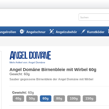
Angelrollen
Angelschnur
Angelzubehör
Kunstköder
Mehr Artikel von: Angel Domäne
Angel Domäne Birnenbleie mit Wirbel 60g
Gewicht: 60g
Sauber gegossene Birnenbleie der Angel Domäne mit Wirbel
Gewicht:
60g
40g
50g
60g
80g
100g
150g