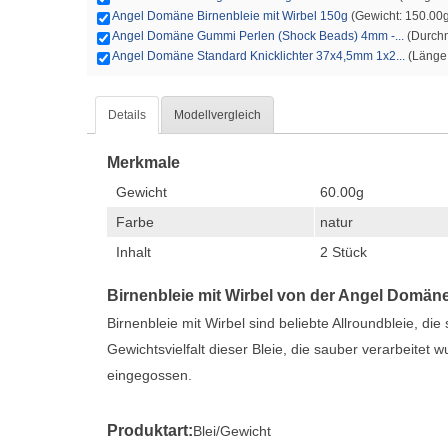
Angel Domäne Birnenbleie mit Wirbel 150g
(Gewicht: 150.00g 
Angel Domäne Gummi Perlen (Shock Beads) 4mm -...
(Durchm
Angel Domäne Standard Knicklichter 37x4,5mm 1x2...
(Länge:
Details
Modellvergleich
Merkmale
Gewicht
60.00g
Farbe
natur
Inhalt
2 Stück
Birnenbleie mit Wirbel von der Angel Domäne 
Birnenbleie mit Wirbel sind beliebte Allroundbleie, di
Gewichtsvielfalt dieser Bleie, die sauber verarbeitet w
eingegossen.
Produktart:
Blei/Gewicht