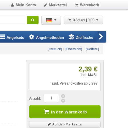
Mein Konto
Merkzettel
Warenkorb
0 Artikel | 0,00
Angelsets
Angelmethoden
Zielfische
Angelbeklei
[<zurück]
|
[Übersicht]
|
[weiter>]
2,39 €
inkl. MwSt.
zzgl. Versandkosten ab 5,99€
Anzahl:
In den Warenkorb
Auf den Merkzettel