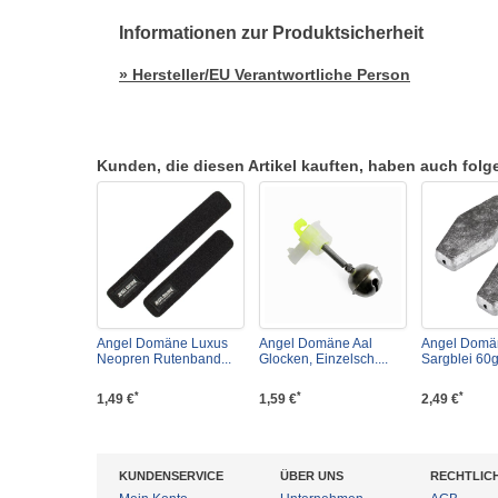
Informationen zur Produktsicherheit
» Hersteller/EU Verantwortliche Person
Kunden, die diesen Artikel kauften, haben auch folgen
Angel Domäne Luxus
Angel Domäne Aal
Angel Domä
Neopren Rutenband...
Glocken, Einzelsch....
Sargblei 60g
*
*
*
1,49 €
1,59 €
2,49 €
KUNDENSERVICE
ÜBER UNS
RECHTLIC