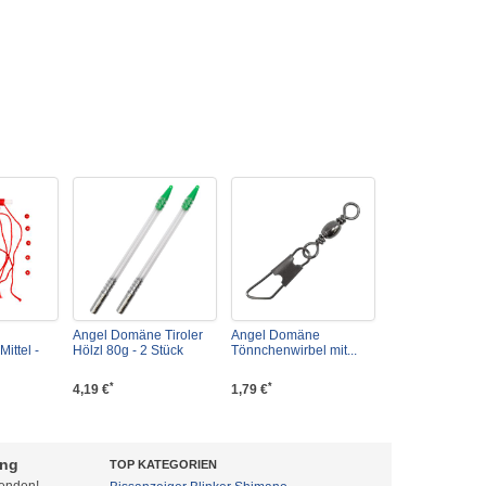
Angel Domäne Tiroler
Angel Domäne
ittel -
Hölzl 80g - 2 Stück
Tönnchenwirbel mit...
*
*
4,19 €
1,79 €
ung
TOP KATEGORIEN