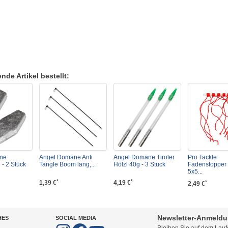
de Artikel bestellt:
ne
Angel Domäne Anti
Angel Domäne Tiroler
Pro Tackle
 - 2 Stück
Tangle Boom lang,...
Hölzl 40g - 3 Stück
Fadenstopper M
5x5...
*
*
1,39 €
4,19 €
*
2,49 €
Newsletter-Anmeld
HES
SOCIAL MEDIA