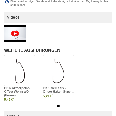
Bitte berücksichtigen Sie, dass sich die Verfügbarkeit über den Tag hinweg laufend
ändern kann.
Videos
WEITERE AUSFÜHRUNGEN
BKK Armorpoint-
BKK Nemesis -
Offset Worm WG
Offset Haken Super...
(Former...
*
5,49 €
*
5,49 €