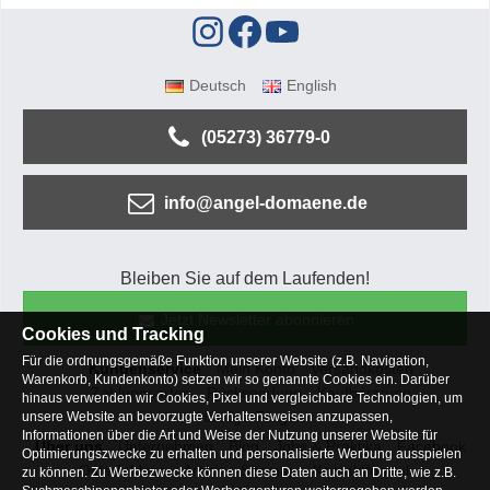
Deutsch
English
(05273) 36779-0
info@angel-domaene.de
Bleiben Sie auf dem Laufenden!
Jetzt Newsletter abonnieren
Cookies und Tracking
Für die ordnungsgemäße Funktion unserer Website (z.B. Navigation,
Kundenservice
Mein Konto
Versandkosten
Warenkorb, Kundenkonto) setzen wir so genannte Cookies ein. Darüber
Zahlungsarten
Rücksendung
Kaufberatung
hinaus verwenden wir Cookies, Pixel und vergleichbare Technologien, um
Häufige Fragen
unsere Website an bevorzugte Verhaltensweisen anzupassen,
Informationen über die Art und Weise der Nutzung unserer Website für
Über uns
Unternehmen
Blog
Jobs & Praktika
Facebook
Optimierungszwecke zu erhalten und personalisierte Werbung ausspielen
Osterfeldsee
Archiv
Sitemap
Kontaktformular
zu können. Zu Werbezwecke können diese Daten auch an Dritte, wie z.B.