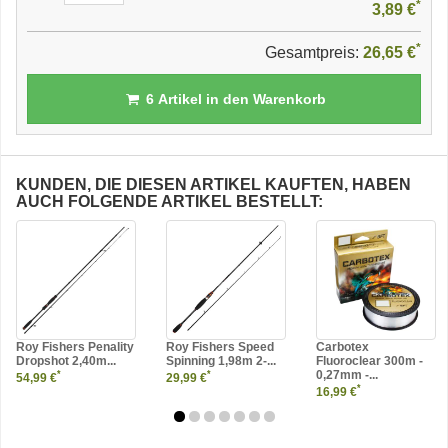
*
3,89 €
*
Gesamtpreis:
26,65 €
6
Artikel in den Warenkorb
KUNDEN, DIE DIESEN ARTIKEL KAUFTEN, HABEN
AUCH FOLGENDE ARTIKEL BESTELLT:
Roy Fishers Penality
Roy Fishers Speed
Carbotex
Dropshot 2,40m...
Spinning 1,98m 2-...
Fluoroclear 300m -
0,27mm -...
*
*
54,99 €
29,99 €
*
16,99 €