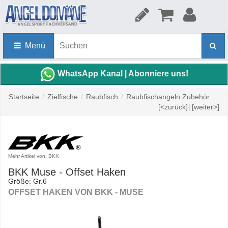
Menü
WhatsApp Kanal | Abonniere uns!
Startseite
/
Zielfische
/
Raubfisch
/
Raubfischangeln Zubehör
[<zurück]
|
[weiter>]
Mehr Artikel von: BKK
BKK Muse - Offset Haken
Größe: Gr.6
OFFSET HAKEN VON BKK - MUSE