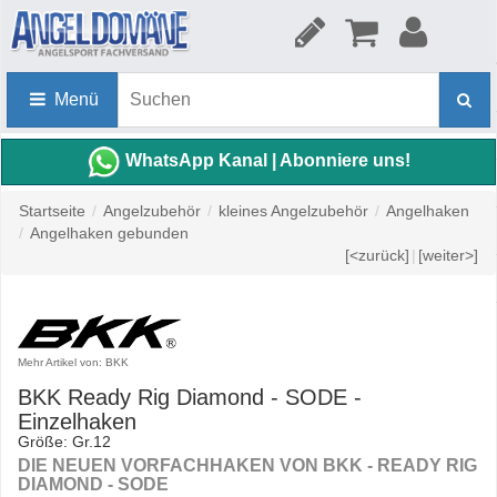
Menü
WhatsApp Kanal | Abonniere uns!
Startseite
/
Angelzubehör
/
kleines Angelzubehör
/
Angelhaken
/
Angelhaken gebunden
[<zurück]
|
[weiter>]
Mehr Artikel von: BKK
BKK Ready Rig Diamond - SODE -
Einzelhaken
Größe: Gr.12
DIE NEUEN VORFACHHAKEN VON BKK - READY RIG
DIAMOND - SODE