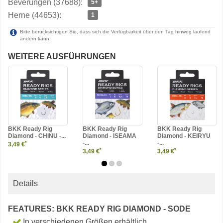
Beverungen (37688):
5+
Herne (44653):
1
Bitte berücksichtigen Sie, dass sich die Verfügbarkeit über den Tag hinweg laufend
ändern kann.
WEITERE AUSFÜHRUNGEN
BKK Ready Rig
BKK Ready Rig
BKK Ready Rig
Diamond - CHINU -...
Diamond - ISEAMA
Diamond - KEIRYU
-...
-...
*
3,49 €
*
*
3,49 €
3,49 €
Details
FEATURES: BKK READY RIG DIAMOND - SODE
In verschiedenen Größen erhältlich