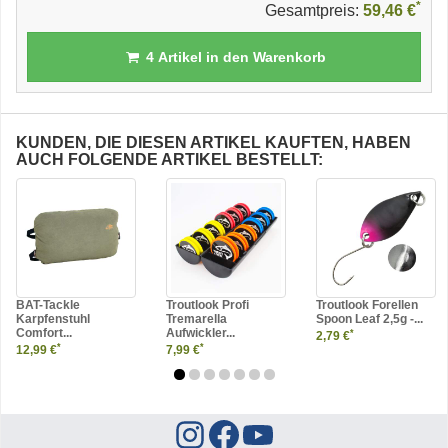
*
Gesamtpreis:
59,46 €
4
Artikel in den Warenkorb
KUNDEN, DIE DIESEN ARTIKEL KAUFTEN, HABEN
AUCH FOLGENDE ARTIKEL BESTELLT:
BAT-Tackle
Troutlook Profi
Troutlook Forellen
Karpfenstuhl
Tremarella
Spoon Leaf 2,5g -...
Comfort...
Aufwickler...
*
2,79 €
*
*
12,99 €
7,99 €