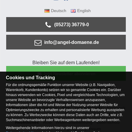
Deutsch
English
(05273) 36779-0
info@angel-domaene.de
Bleiben Sie auf dem Laufenden!
Jetzt Newsletter abonnieren
Cookies und Tracking
Für die ordnungsgemäße Funktion unserer Website (z.B. Navigation,
Kundenservice
Mein Konto
Versandkosten
Warenkorb, Kundenkonto) setzen wir so genannte Cookies ein. Darüber
Zahlungsarten
Rücksendung
Kaufberatung
hinaus verwenden wir Cookies, Pixel und vergleichbare Technologien, um
Häufige Fragen
unsere Website an bevorzugte Verhaltensweisen anzupassen,
Informationen über die Art und Weise der Nutzung unserer Website für
Über uns
Unternehmen
Blog
Jobs & Praktika
Facebook
Optimierungszwecke zu erhalten und personalisierte Werbung ausspielen
Osterfeldsee
Archiv
Sitemap
Kontaktformular
zu können. Zu Werbezwecke können diese Daten auch an Dritte, wie z.B.
Suchmaschinenanbieter oder Werbeagenturen weitergegeben werden.
Rechtliches
AGB
Widerrufsbelehrung
Datenschutz
Weitergehende Informationen hierzu sind in unserer
Altbatterie-Entsorgung
Impressum