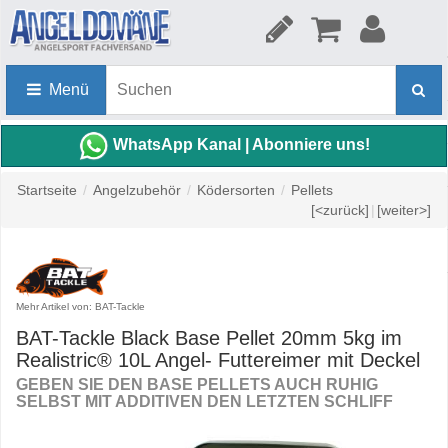
Menü
WhatsApp Kanal | Abonniere uns!
Startseite
/
Angelzubehör
/
Ködersorten
/
Pellets
[<zurück]
|
[weiter>]
Mehr Artikel von: BAT-Tackle
BAT-Tackle Black Base Pellet 20mm 5kg im
Realistric® 10L Angel- Futtereimer mit Deckel
GEBEN SIE DEN BASE PELLETS AUCH RUHIG
SELBST MIT ADDITIVEN DEN LETZTEN SCHLIFF