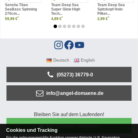
Senshu Titan
Team Deep Sea
Team Deep Sea
SeaBass Spinning
Super Glow High
Spitzkopf Holo
270cm...
Tech...
Pilker...
*
*
*
59,99 €
4,99 €
2,99 €
Deutsch
English
(05273) 36779-0
info@angel-domaene.de
Bleiben Sie auf dem Laufenden!
Jetzt Newsletter abonnieren
Cookies und Tracking
Für die ordnungsgemäße Funktion unserer Website (z.B. Navigation,