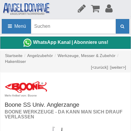
Menü
WhatsApp Kanal | Abonniere uns!
Startseite
/
Angelzubehör
/
Werkzeuge, Messer & Zubehör
/
Hakenlöser
[<zurück]
|
[weiter>]
Mehr Artikel von: Boone
Boone SS Univ. Anglerzange
BOONE WERKZEUGE - DA KANN MAN SICH DRAUF
VERLASSEN