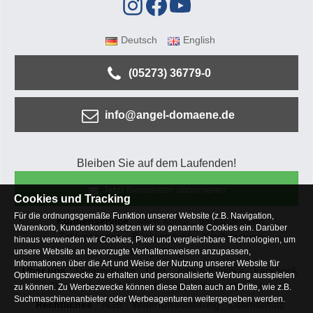
Deutsch
English
(05273) 36779-0
info@angel-domaene.de
Bleiben Sie auf dem Laufenden!
Jetzt Newsletter abonnieren
Cookies und Tracking
Für die ordnungsgemäße Funktion unserer Website (z.B. Navigation,
Kundenservice
Mein Konto
Versandkosten
Warenkorb, Kundenkonto) setzen wir so genannte Cookies ein. Darüber
Zahlungsarten
Rücksendung
Kaufberatung
hinaus verwenden wir Cookies, Pixel und vergleichbare Technologien, um
Häufige Fragen
unsere Website an bevorzugte Verhaltensweisen anzupassen,
Informationen über die Art und Weise der Nutzung unserer Website für
Über uns
Unternehmen
Blog
Jobs & Praktika
Facebook
Optimierungszwecke zu erhalten und personalisierte Werbung ausspielen
Osterfeldsee
Archiv
Sitemap
Kontaktformular
zu können. Zu Werbezwecke können diese Daten auch an Dritte, wie z.B.
Suchmaschinenanbieter oder Werbeagenturen weitergegeben werden.
Rechtliches
AGB
Widerrufsbelehrung
Datenschutz