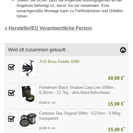
Stellen Sie sicher, dass die Angelrolle ordnungsgemäß an der
Angelrute befestigt ist, bevor Sie sie verwenden. Eine
unsachgemäße Montage kann zu Fehlfunktionen und Unfällen
führen.
» Hersteller/EU Verantwortliche Person
Wird oft zusammen gekauft:
JVS Boss Feeder 6000
*
49,99 €
Fishdream Black Shadow Carp Line 1000m -
0,35mm - 12,7kg - ultra black/tiefschwarz
*
(0,016 € / m)
15,99 €
Carbotex Das Original 500m - 0,27mm - 9,95kg -
transparent
*
(0,031 € / m)
15,49 €