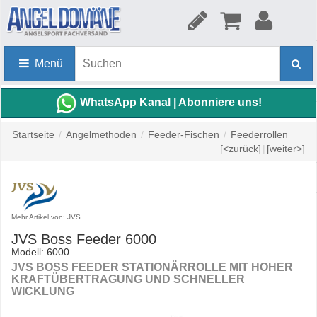
Menü
WhatsApp Kanal | Abonniere uns!
Startseite
/
Angelmethoden
/
Feeder-Fischen
/
Feederrollen
[<zurück]
|
[weiter>]
Mehr Artikel von: JVS
JVS Boss Feeder 6000
Modell: 6000
JVS BOSS FEEDER STATIONÄRROLLE MIT HOHER
KRAFTÜBERTRAGUNG UND SCHNELLER
WICKLUNG