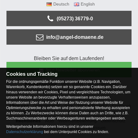
Deutsch
English
(05273) 36779-0
info@angel-domaene.de
Bleiben Sie auf dem Laufenden!
Jetzt Newsletter abonnieren
Cookies und Tracking
Für die ordnungsgemäße Funktion unserer Website (z.B. Navigation,
Kundenservice
Mein Konto
Versandkosten
Warenkorb, Kundenkonto) setzen wir so genannte Cookies ein. Darüber
Zahlungsarten
Rücksendung
Kaufberatung
hinaus verwenden wir Cookies, Pixel und vergleichbare Technologien, um
Häufige Fragen
unsere Website an bevorzugte Verhaltensweisen anzupassen,
Informationen über die Art und Weise der Nutzung unserer Website für
Über uns
Unternehmen
Blog
Jobs & Praktika
Facebook
Optimierungszwecke zu erhalten und personalisierte Werbung ausspielen
Osterfeldsee
Archiv
Sitemap
Kontaktformular
zu können. Zu Werbezwecke können diese Daten auch an Dritte, wie z.B.
Suchmaschinenanbieter oder Werbeagenturen weitergegeben werden.
Rechtliches
AGB
Widerrufsbelehrung
Datenschutz
Weitergehende Informationen hierzu sind in unserer
Altbatterie-Entsorgung
Impressum
Datenschutzerklärung
bei dem Unterpunkt Cookies zu finden.