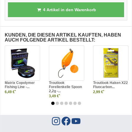
4
Artikel in den Warenkorb
KUNDEN, DIE DIESEN ARTIKEL KAUFTEN, HABEN
AUCH FOLGENDE ARTIKEL BESTELLT:
Matrix Copolymer
Troutlook
Troutlook Haken X22
Fishing Line -...
Forellenkelle Spoon
Fluocarbon...
2,2g -...
*
*
6,49 €
2,99 €
*
3,49 €