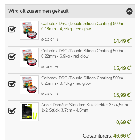
Wird oft zusammen gekauft:
Carbotex DSC (Double Silicon Coating) 500m -
0,18mm - 4,75kg - red glow
*
(0,029 € / m)
14,49 €
Carbotex DSC (Double Silicon Coating) 500m -
0,22mm - 6,9kg - red glow
*
(0,031 € / m)
15,49 €
Carbotex DSC (Double Silicon Coating) 500m -
0,25mm - 8,75kg - red glow
*
(0,032 € / m)
15,99 €
Angel Domäne Standard Knicklichter 37x4,5mm
1x2 Stück 3,7cm - 4,5mm
*
0,69 €
*
Gesamtpreis:
46,66 €