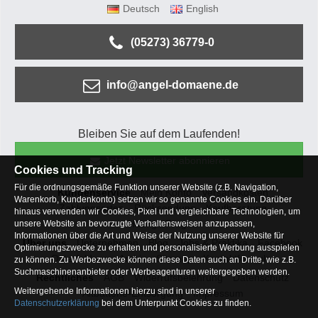
Deutsch
English
(05273) 36779-0
info@angel-domaene.de
Bleiben Sie auf dem Laufenden!
Jetzt Newsletter abonnieren
Cookies und Tracking
Für die ordnungsgemäße Funktion unserer Website (z.B. Navigation,
Kundenservice
Mein Konto
Versandkosten
Warenkorb, Kundenkonto) setzen wir so genannte Cookies ein. Darüber
Zahlungsarten
Rücksendung
Kaufberatung
hinaus verwenden wir Cookies, Pixel und vergleichbare Technologien, um
Häufige Fragen
unsere Website an bevorzugte Verhaltensweisen anzupassen,
Informationen über die Art und Weise der Nutzung unserer Website für
Über uns
Unternehmen
Blog
Jobs & Praktika
Facebook
Optimierungszwecke zu erhalten und personalisierte Werbung ausspielen
Osterfeldsee
Archiv
Sitemap
Kontaktformular
zu können. Zu Werbezwecke können diese Daten auch an Dritte, wie z.B.
Suchmaschinenanbieter oder Werbeagenturen weitergegeben werden.
Rechtliches
AGB
Widerrufsbelehrung
Datenschutz
Weitergehende Informationen hierzu sind in unserer
Altbatterie-Entsorgung
Impressum
Datenschutzerklärung
bei dem Unterpunkt Cookies zu finden.