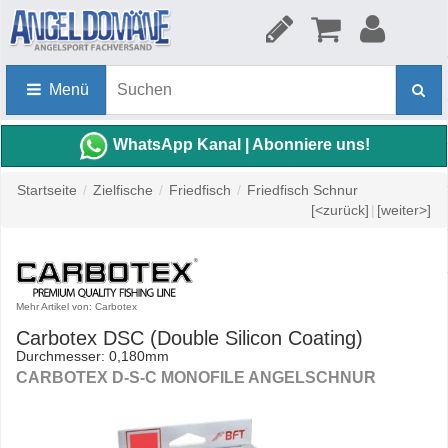
Menü
WhatsApp Kanal | Abonniere uns!
Startseite
/
Zielfische
/
Friedfisch
/
Friedfisch Schnur
[<zurück]
|
[weiter>]
Mehr Artikel von: Carbotex
Carbotex DSC (Double Silicon Coating)
Durchmesser: 0,180mm
CARBOTEX D-S-C MONOFILE ANGELSCHNUR