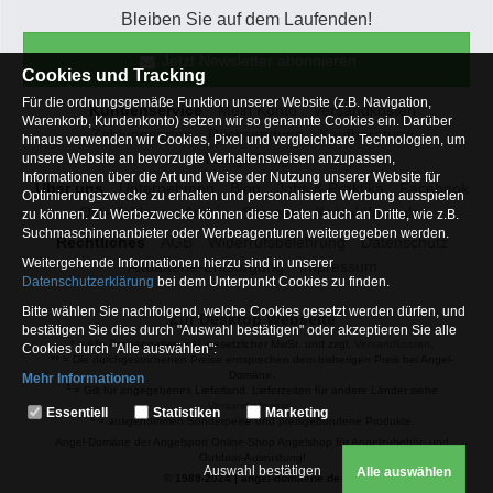
Bleiben Sie auf dem Laufenden!
Jetzt Newsletter abonnieren
Cookies und Tracking
Für die ordnungsgemäße Funktion unserer Website (z.B. Navigation,
Kundenservice
Mein Konto
Versandkosten
Warenkorb, Kundenkonto) setzen wir so genannte Cookies ein. Darüber
Zahlungsarten
Rücksendung
Kaufberatung
hinaus verwenden wir Cookies, Pixel und vergleichbare Technologien, um
Häufige Fragen
unsere Website an bevorzugte Verhaltensweisen anzupassen,
Informationen über die Art und Weise der Nutzung unserer Website für
Über uns
Unternehmen
Blog
Jobs & Praktika
Facebook
Optimierungszwecke zu erhalten und personalisierte Werbung ausspielen
Osterfeldsee
Archiv
Sitemap
Kontaktformular
zu können. Zu Werbezwecke können diese Daten auch an Dritte, wie z.B.
Suchmaschinenanbieter oder Werbeagenturen weitergegeben werden.
Rechtliches
AGB
Widerrufsbelehrung
Datenschutz
Weitergehende Informationen hierzu sind in unserer
Altbatterie-Entsorgung
Impressum
Datenschutzerklärung
bei dem Unterpunkt Cookies zu finden.
Bitte wählen Sie nachfolgend, welche Cookies gesetzt werden dürfen, und
Zur Desktop Webseite
bestätigen Sie dies durch "Auswahl bestätigen" oder akzeptieren Sie alle
* = Alle Preisangaben inkl. gesetzlicher MwSt. und zzgl.
Versandkosten
.
Cookies durch "Alle auswählen":
** = Die durchgestrichenen Preise entsprechen dem bisherigen Preis bei Angel-
Domäne.
Mehr Informationen
1
= Gilt für angegebenes Lieferland. Lieferzeiten für andere Länder siehe
Essentiell
Versandinfoseite.
Essentiell
Statistiken
Marketing
2
= ausgenommen Sonderpeise und preisgebundene Produkte.
Hierbei handelt es sich um Cookies, die für die Grundfunktionen unserer
Angel-Domäne der Angelsport Online-Shop Angelshop für Angelzubehör- und
Website erforderlich sind (z.B. Navigation, Warenkorb, Kundenkonto),
Outdoor-Ausrüstung!
weshalb auf diese nicht verzichtet werden kann
Auswahl bestätigen
Alle auswählen
© 1989-2024 | angel-domaene.de