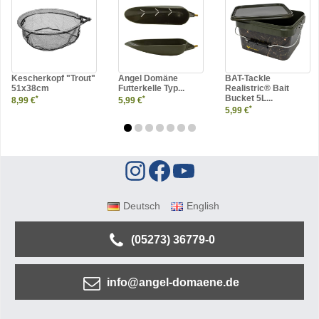
Kescherkopf "Trout"
Angel Domäne
BAT-Tackle
51x38cm
Futterkelle Typ...
Realistric® Bait
Bucket 5L...
*
*
8,99 €
5,99 €
*
5,99 €
Deutsch
English
(05273) 36779-0
info@angel-domaene.de