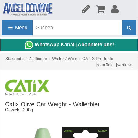
Menü
WhatsApp Kanal | Abonniere uns!
Startseite
/
Zielfische
/
Waller / Wels
/
CATIX Produkte
[<zurück]
|
[weiter>]
Mehr Artikel von: Catix
Catix Olive Cat Weight - Wallerblei
Gewicht: 200g