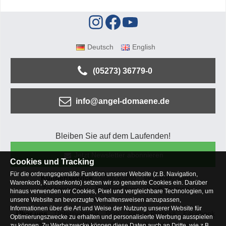
Deutsch
English
(05273) 36779-0
info@angel-domaene.de
Bleiben Sie auf dem Laufenden!
Jetzt Newsletter abonnieren
Cookies und Tracking
Für die ordnungsgemäße Funktion unserer Website (z.B. Navigation,
Kundenservice
Mein Konto
Versandkosten
Warenkorb, Kundenkonto) setzen wir so genannte Cookies ein. Darüber
Zahlungsarten
Rücksendung
Kaufberatung
hinaus verwenden wir Cookies, Pixel und vergleichbare Technologien, um
Häufige Fragen
unsere Website an bevorzugte Verhaltensweisen anzupassen,
Informationen über die Art und Weise der Nutzung unserer Website für
Über uns
Unternehmen
Blog
Jobs & Praktika
Facebook
Optimierungszwecke zu erhalten und personalisierte Werbung ausspielen
Osterfeldsee
Archiv
Sitemap
Kontaktformular
zu können. Zu Werbezwecke können diese Daten auch an Dritte, wie z.B.