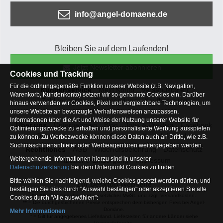
info@angel-domaene.de
Bleiben Sie auf dem Laufenden!
Jetzt Newsletter abonnieren
Cookies und Tracking
Für die ordnungsgemäße Funktion unserer Website (z.B. Navigation,
Kundenservice
Mein Konto
Versandkosten
Warenkorb, Kundenkonto) setzen wir so genannte Cookies ein. Darüber
Zahlungsarten
Rücksendung
Kaufberatung
hinaus verwenden wir Cookies, Pixel und vergleichbare Technologien, um
Häufige Fragen
unsere Website an bevorzugte Verhaltensweisen anzupassen,
Informationen über die Art und Weise der Nutzung unserer Website für
Über uns
Unternehmen
Blog
Jobs & Praktika
Facebook
Optimierungszwecke zu erhalten und personalisierte Werbung ausspielen
Osterfeldsee
Archiv
Sitemap
Kontaktformular
zu können. Zu Werbezwecke können diese Daten auch an Dritte, wie z.B.
Suchmaschinenanbieter oder Werbeagenturen weitergegeben werden.
Rechtliches
AGB
Widerrufsbelehrung
Datenschutz
Weitergehende Informationen hierzu sind in unserer
Altbatterie-Entsorgung
Impressum
Datenschutzerklärung
bei dem Unterpunkt Cookies zu finden.
Bitte wählen Sie nachfolgend, welche Cookies gesetzt werden dürfen, und
Zur Desktop Webseite
bestätigen Sie dies durch "Auswahl bestätigen" oder akzeptieren Sie alle
* = Alle Preisangaben inkl. gesetzlicher MwSt. und zzgl.
Versandkosten
.
Cookies durch "Alle auswählen":
** = Die durchgestrichenen Preise entsprechen dem bisherigen Preis bei Angel-
Domäne.
Mehr Informationen
1
= Gilt für angegebenes Lieferland. Lieferzeiten für andere Länder siehe