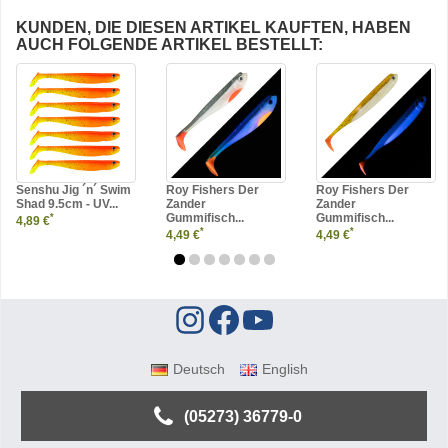
KUNDEN, DIE DIESEN ARTIKEL KAUFTEN, HABEN
AUCH FOLGENDE ARTIKEL BESTELLT:
Senshu Jig ´n´ Swim
Roy Fishers Der
Roy Fishers Der
Shad 9.5cm - UV...
Zander
Zander
Gummifisch...
Gummifisch...
*
4,89 €
*
*
4,49 €
4,49 €
Deutsch
English
(05273) 36779-0