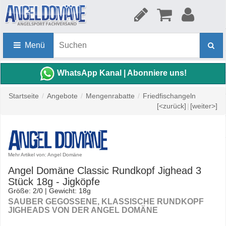
Menü
WhatsApp Kanal | Abonniere uns!
Startseite
/
Angebote
/
Mengenrabatte
/
Friedfischangeln
[<zurück]
|
[weiter>]
Mehr Artikel von: Angel Domäne
Angel Domäne Classic Rundkopf Jighead 3
Stück 18g - Jigköpfe
Größe: 2/0 | Gewicht: 18g
SAUBER GEGOSSENE, KLASSISCHE RUNDKOPF
JIGHEADS VON DER ANGEL DOMÄNE