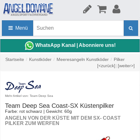
Menü
WhatsApp Kanal | Abonniere uns!
Startseite
/
Kunstköder
/
Meeresangeln Kunstköder
/
Pilker
[<zurück]
|
[weiter>]
Mehr Artikel von: Team Deep Sea
Team Deep Sea Coast-SX Küstenpilker
Farbe: rot schwarz | Gewicht: 60g
ANGELN VON DER KÜSTE MIT DEM SX- COAST
PILKER ZUM WERFEN