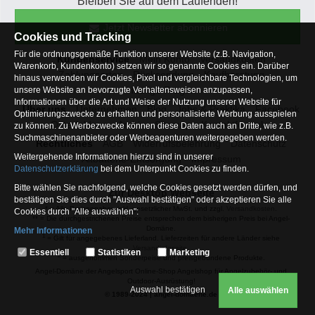
Bleiben Sie auf dem Laufenden!
Jetzt Newsletter abonnieren
Cookies und Tracking
Für die ordnungsgemäße Funktion unserer Website (z.B. Navigation,
Kundenservice
Mein Konto
Versandkosten
Warenkorb, Kundenkonto) setzen wir so genannte Cookies ein. Darüber
Zahlungsarten
Rücksendung
Kaufberatung
hinaus verwenden wir Cookies, Pixel und vergleichbare Technologien, um
Häufige Fragen
unsere Website an bevorzugte Verhaltensweisen anzupassen,
Informationen über die Art und Weise der Nutzung unserer Website für
Über uns
Unternehmen
Blog
Jobs & Praktika
Facebook
Optimierungszwecke zu erhalten und personalisierte Werbung ausspielen
Osterfeldsee
Archiv
Sitemap
Kontaktformular
zu können. Zu Werbezwecke können diese Daten auch an Dritte, wie z.B.
Suchmaschinenanbieter oder Werbeagenturen weitergegeben werden.
Rechtliches
AGB
Widerrufsbelehrung
Datenschutz
Weitergehende Informationen hierzu sind in unserer
Altbatterie-Entsorgung
Impressum
Datenschutzerklärung
bei dem Unterpunkt Cookies zu finden.
Bitte wählen Sie nachfolgend, welche Cookies gesetzt werden dürfen, und
Zur Desktop Webseite
bestätigen Sie dies durch "Auswahl bestätigen" oder akzeptieren Sie alle
* = Alle Preisangaben inkl. gesetzlicher MwSt. und zzgl.
Versandkosten
.
Cookies durch "Alle auswählen":
** = Die durchgestrichenen Preise entsprechen dem bisherigen Preis bei Angel-
Domäne.
Mehr Informationen
1
= Gilt für angegebenes Lieferland. Lieferzeiten für andere Länder siehe
Essentiell
Versandinfoseite.
Essentiell
Statistiken
Marketing
2
= ausgenommen Sonderpeise und preisgebundene Produkte.
Hierbei handelt es sich um Cookies, die für die Grundfunktionen unserer
Angel-Domäne der Angelsport Online-Shop Angelshop für Angelzubehör- und
Website erforderlich sind (z.B. Navigation, Warenkorb, Kundenkonto),
Outdoor-Ausrüstung!
weshalb auf diese nicht verzichtet werden kann
Auswahl bestätigen
Alle auswählen
© 1989-2024 | angel-domaene.de
Statistiken