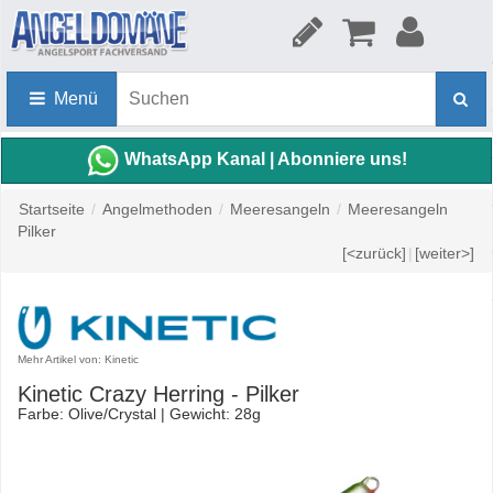
Menü
WhatsApp Kanal | Abonniere uns!
Startseite
/
Angelmethoden
/
Meeresangeln
/
Meeresangeln
Pilker
[<zurück]
|
[weiter>]
Mehr Artikel von: Kinetic
Kinetic Crazy Herring - Pilker
Farbe: Olive/Crystal | Gewicht: 28g