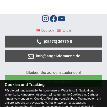
Deutsch
English
(05273) 36779-0
info@angel-domaene.de
Bleiben Sie auf dem Laufenden!
Jetzt Newsletter abonnieren
Cookies und Tracking
Für die ordnungsgemäße Funktion unserer Website (z.B. Navigation,
Kundenservice
Mein Konto
Versandkosten
Warenkorb, Kundenkonto) setzen wir so genannte Cookies ein. Darüber
Zahlungsarten
Rücksendung
Kaufberatung
hinaus verwenden wir Cookies, Pixel und vergleichbare Technologien, um
Häufige Fragen
unsere Website an bevorzugte Verhaltensweisen anzupassen,
Informationen über die Art und Weise der Nutzung unserer Website für