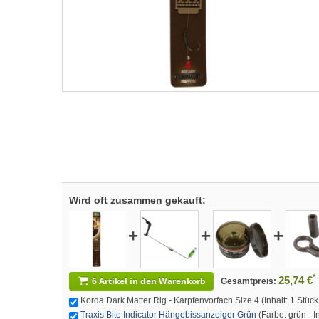
Wird oft zusammen gekauft:
+
+
+
*
25,74 €
6 Artikel in den Warenkorb
Gesamtpreis:
Korda Dark Matter Rig - Karpfenvorfach Size 4 (Inhalt: 1 Stüc
Traxis Bite Indicator Hängebissanzeiger Grün
(Farbe: grün - I