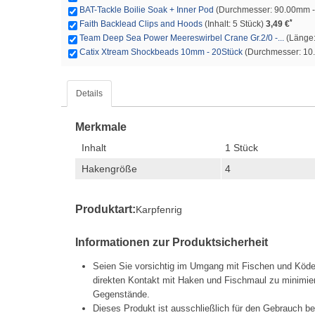
BAT-Tackle Boilie Soak + Inner Pod
(Durchmesser: 90.00mm 
*
Faith Backlead Clips and Hoods
(Inhalt: 5 Stück)
3,49 €
Team Deep Sea Power Meereswirbel Crane Gr.2/0 -...
(Länge: 
Catix Xtream Shockbeads 10mm - 20Stück
(Durchmesser: 10.0
Details
Merkmale
Inhalt
1 Stück
Hakengröße
4
Produktart:
Karpfenrig
Informationen zur Produktsicherheit
Seien Sie vorsichtig im Umgang mit Fischen und Köd
direkten Kontakt mit Haken und Fischmaul zu minimier
Gegenstände.
Dieses Produkt ist ausschließlich für den Gebrauch b