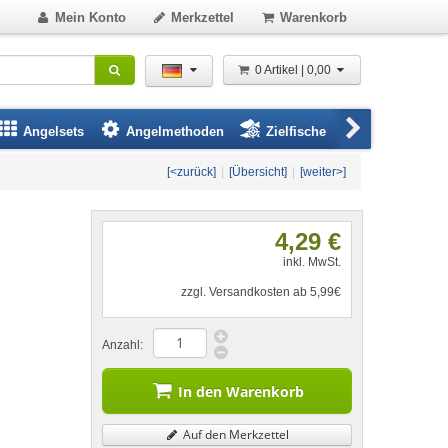
Mein Konto
Merkzettel
Warenkorb
0 Artikel | 0,00
Angelsets
Angelmethoden
Zielfische
Angelbeklei
[<zurück]
|
[Übersicht]
|
[weiter>]
4,29 €
inkl. MwSt.
zzgl. Versandkosten ab 5,99€
Anzahl:
In den Warenkorb
Auf den Merkzettel