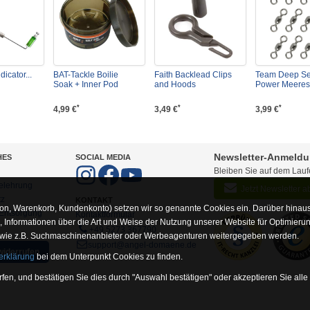
dicator...
BAT-Tackle Boilie
Faith Backlead Clips
Team Deep S
Soak + Inner Pod
and Hoods
Power Meeresw
*
*
*
4,99 €
3,49 €
3,99 €
Newsletter-Anmeld
HES
SOCIAL MEDIA
Bleiben Sie auf dem Lau
elehrung
Jetzt Newsletter 
tz
KONTAKT
on, Warenkorb, Kundenkonto) setzen wir so genannte Cookies ein. Darüber hinaus
-Entsorgung
Kontaktformular
Informationen über die Art und Weise der Nutzung unserer Website für Optimieru
+49 5273 367790
 wie z.B. Suchmaschinenanbieter oder Werbeagenturen weitergegeben werden.
support@angel-domaene.de
widerrufen
erklärung
bei dem Unterpunkt Cookies zu finden.
fen, und bestätigen Sie dies durch "Auswahl bestätigen" oder akzeptieren Sie alle