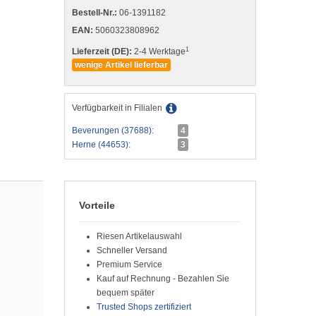
Bestell-Nr.:
06-1391182
EAN:
5060323808962
1
Lieferzeit (DE):
2-4 Werktage
wenige Artikel lieferbar
Verfügbarkeit in Filialen
Beverungen (37688):
4
Herne (44653):
3
Vorteile
Riesen Artikelauswahl
Schneller Versand
Premium Service
Kauf auf Rechnung - Bezahlen Sie
bequem später
Trusted Shops zertifiziert