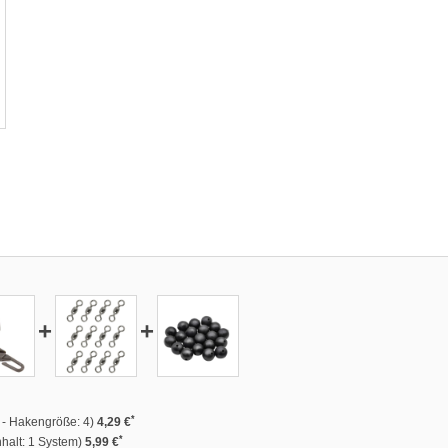
+
+
*
k - Hakengröße: 4)
4,29 €
*
nhalt: 1 System)
5,99 €