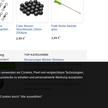
ea
Catix Xtream
Faith Boilie Needle
irbel...
Shockbeads 10mm -
grün
20Stück
*
2,99 €
*
2,99 €
ung
TOP KATEGORIEN
fenden!
Bissanzeiger
Blinker
Shimano
Meeresangeln
Angeltaschen
Karpfenliegen
abonnieren
Karpfenruten
Angelrollen
Angelruten
 verwenden wir Cookies, Pixel und vergleichbare Technologien,
TOP SUCHBEGRIFFE
ngszwecke zu erhalten und personalisierte Werbung ausspielen
Forellenteig
Multirolle
Shimano Rolle
Futteral
Freilaufrolle
Sitzkiepe
Angelhaken
gebunden
Angelshop
 Cookies durch "Alle auswählen":