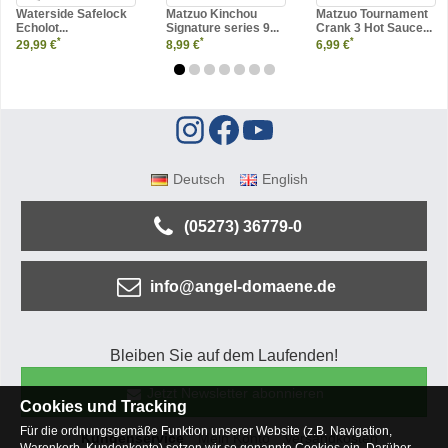
Waterside Safelock
Matzuo Kinchou
Matzuo Tournament
Echolot...
Signature series 9...
Crank 3 Hot Sauce...
*
*
*
29,99 €
8,99 €
6,99 €
Deutsch
English
(05273) 36779-0
info@angel-domaene.de
Bleiben Sie auf dem Laufenden!
Jetzt Newsletter abonnieren
Cookies und Tracking
Für die ordnungsgemäße Funktion unserer Website (z.B. Navigation,
Kundenservice
Mein Konto
Versandkosten