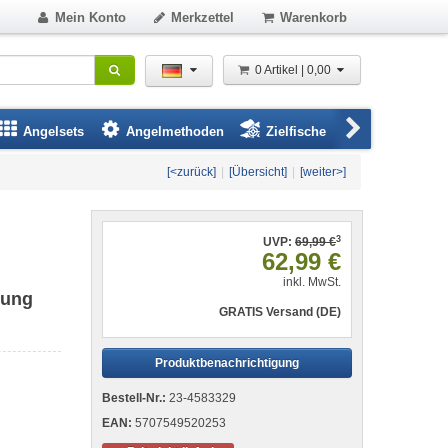
Mein Konto
Merkzettel
Warenkorb
0 Artikel | 0,00
Angelsets
Angelmethoden
Zielfische
Angelbeklei
[<zurück]
|
[Übersicht]
|
[weiter>]
3
UVP:
69,99 €
62,99 €
inkl. MwSt.
dung
GRATIS Versand (DE)
Produktbenachrichtigung
Bestell-Nr.:
23-4583329
EAN:
5707549520253