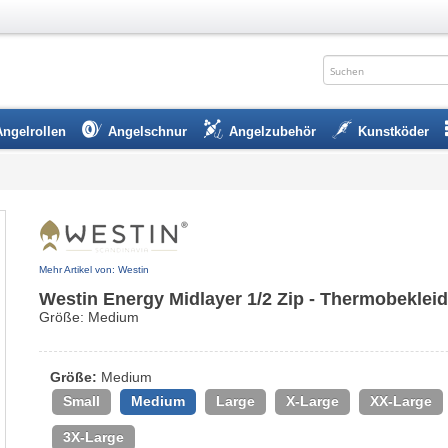
Angelrollen
Angelschnur
Angelzubehör
Kunstköder
Mehr Artikel von: Westin
Westin Energy Midlayer 1/2 Zip - Thermobeklei
Größe: Medium
Größe:
Medium
Small
Medium
Large
X-Large
XX-Large
3X-Large