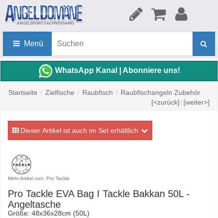
Menü
WhatsApp Kanal | Abonniere uns!
Startseite
/
Zielfische
/
Raubfisch
/
Raubfischangeln Zubehör
[<zurück]
|
[weiter>]
Dieser Artikel ist auch im Set erhältlich
Mehr Artikel von: Pro Tackle
Pro Tackle EVA Bag I Tackle Bakkan 50L -
Angeltasche
Größe: 48x36x28cm (50L)