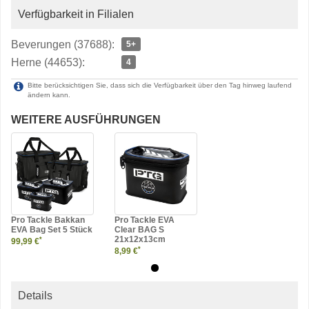
Verfügbarkeit in Filialen
Beverungen (37688):
5+
Herne (44653):
4
Bitte berücksichtigen Sie, dass sich die Verfügbarkeit über den Tag hinweg laufend
ändern kann.
WEITERE AUSFÜHRUNGEN
Pro Tackle Bakkan
Pro Tackle EVA
EVA Bag Set 5 Stück
Clear BAG S
21x12x13cm
*
99,99 €
*
8,99 €
Details