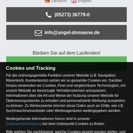
Deutsch
English
(05273) 36779-0
info@angel-domaene.de
Bleiben Sie auf dem Laufenden!
Jetzt Newsletter abonnieren
Cookies und Tracking
Für die ordnungsgemäße Funktion unserer Website (z.B. Navigation,
Kundenservice
Mein Konto
Versandkosten
Warenkorb, Kundenkonto) setzen wir so genannte Cookies ein. Darüber
Zahlungsarten
Rücksendung
Kaufberatung
hinaus verwenden wir Cookies, Pixel und vergleichbare Technologien, um
Häufige Fragen
unsere Website an bevorzugte Verhaltensweisen anzupassen,
Informationen über die Art und Weise der Nutzung unserer Website für
Über uns
Unternehmen
Blog
Jobs & Praktika
Facebook
Optimierungszwecke zu erhalten und personalisierte Werbung ausspielen
Osterfeldsee
Archiv
Sitemap
Kontaktformular
zu können. Zu Werbezwecke können diese Daten auch an Dritte, wie z.B.
Suchmaschinenanbieter oder Werbeagenturen weitergegeben werden.
Rechtliches
AGB
Widerrufsbelehrung
Datenschutz
Weitergehende Informationen hierzu sind in unserer
Altbatterie-Entsorgung
Impressum
Datenschutzerklärung
bei dem Unterpunkt Cookies zu finden.
Bitte wählen Sie nachfolgend, welche Cookies gesetzt werden dürfen, und