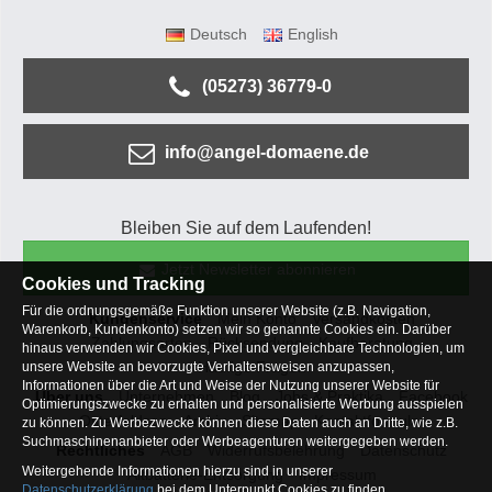
Deutsch
English
(05273) 36779-0
info@angel-domaene.de
Bleiben Sie auf dem Laufenden!
Jetzt Newsletter abonnieren
Cookies und Tracking
Für die ordnungsgemäße Funktion unserer Website (z.B. Navigation,
Kundenservice
Mein Konto
Versandkosten
Warenkorb, Kundenkonto) setzen wir so genannte Cookies ein. Darüber
Zahlungsarten
Rücksendung
Kaufberatung
hinaus verwenden wir Cookies, Pixel und vergleichbare Technologien, um
Häufige Fragen
unsere Website an bevorzugte Verhaltensweisen anzupassen,
Informationen über die Art und Weise der Nutzung unserer Website für
Über uns
Unternehmen
Blog
Jobs & Praktika
Facebook
Optimierungszwecke zu erhalten und personalisierte Werbung ausspielen
Osterfeldsee
Archiv
Sitemap
Kontaktformular
zu können. Zu Werbezwecke können diese Daten auch an Dritte, wie z.B.
Suchmaschinenanbieter oder Werbeagenturen weitergegeben werden.
Rechtliches
AGB
Widerrufsbelehrung
Datenschutz
Weitergehende Informationen hierzu sind in unserer
Altbatterie-Entsorgung
Impressum
Datenschutzerklärung
bei dem Unterpunkt Cookies zu finden.