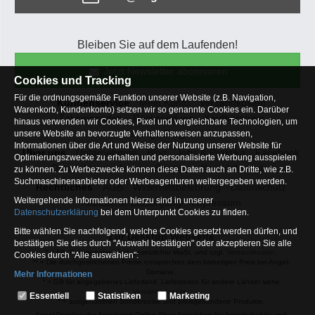
Bleiben Sie auf dem Laufenden!
Jetzt Newsletter abonnieren
Cookies und Tracking
Für die ordnungsgemäße Funktion unserer Website (z.B. Navigation,
Kundenservice
Mein Konto
Versandkosten
Warenkorb, Kundenkonto) setzen wir so genannte Cookies ein. Darüber
Zahlungsarten
Rücksendung
Kaufberatung
hinaus verwenden wir Cookies, Pixel und vergleichbare Technologien, um
Häufige Fragen
unsere Website an bevorzugte Verhaltensweisen anzupassen,
Informationen über die Art und Weise der Nutzung unserer Website für
Über uns
Unternehmen
Blog
Jobs & Praktika
Facebook
Optimierungszwecke zu erhalten und personalisierte Werbung ausspielen
Osterfeldsee
Archiv
Sitemap
Kontaktformular
zu können. Zu Werbezwecke können diese Daten auch an Dritte, wie z.B.
Suchmaschinenanbieter oder Werbeagenturen weitergegeben werden.
Rechtliches
AGB
Widerrufsbelehrung
Datenschutz
Weitergehende Informationen hierzu sind in unserer
Altbatterie-Entsorgung
Impressum
Datenschutzerklärung
bei dem Unterpunkt Cookies zu finden.
Bitte wählen Sie nachfolgend, welche Cookies gesetzt werden dürfen, und
Zur Desktop Webseite
bestätigen Sie dies durch "Auswahl bestätigen" oder akzeptieren Sie alle
* = Alle Preisangaben inkl. gesetzlicher MwSt. und zzgl.
Versandkosten
.
Cookies durch "Alle auswählen":
** = Die durchgestrichenen Preise entsprechen dem bisherigen Preis bei Angel-
Domäne.
Mehr Informationen
1
= Gilt für angegebenes Lieferland. Lieferzeiten für andere Länder siehe
Essentiell
Versandinfoseite.
Essentiell
Statistiken
Marketing
2
= ausgenommen Sonderpeise und preisgebundene Produkte.
Hierbei handelt es sich um Cookies, die für die Grundfunktionen unserer
Angel-Domäne der Angelsport Online-Shop Angelshop für Angelzubehör- und