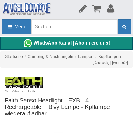
Menü
WhatsApp Kanal | Abonniere uns!
Startseite
/
Camping & Nachtangeln
/
Lampen
/
Kopflampen
[<zurück]
|
[weiter>]
Mehr Artikel von: Faith
Faith Senso Headlight - EXB - 4 -
Rechargeable + Bivy Lampe - Kpflampe
wiederaufladbar