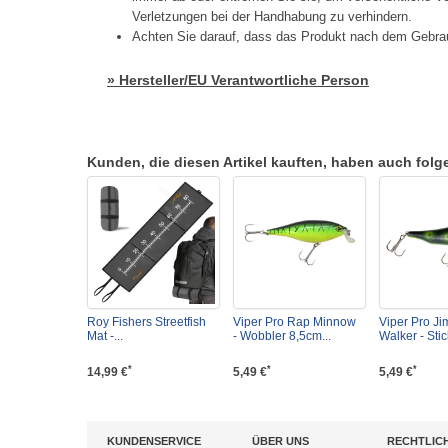
Verletzungen bei der Handhabung zu verhindern.
Achten Sie darauf, dass das Produkt nach dem Gebrau
» Hersteller/EU Verantwortliche Person
Kunden, die diesen Artikel kauften, haben auch folgen
Roy Fishers Streetfish
Viper Pro Rap Minnow
Viper Pro J
Mat -...
- Wobbler 8,5cm...
Walker - Stick
*
*
*
14,99 €
5,49 €
5,49 €
KUNDENSERVICE
ÜBER UNS
RECHTLIC