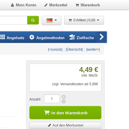
Mein Konto
Merkzettel
Warenkorb
0 Artikel | 0,00
Angelsets
Angelmethoden
Zielfische
Angelbeklei
[<zurück]
|
[Übersicht]
|
[weiter>]
4,49 €
inkl. MwSt.
zzgl. Versandkosten ab 5,99€
Anzahl:
In den Warenkorb
Auf den Merkzettel