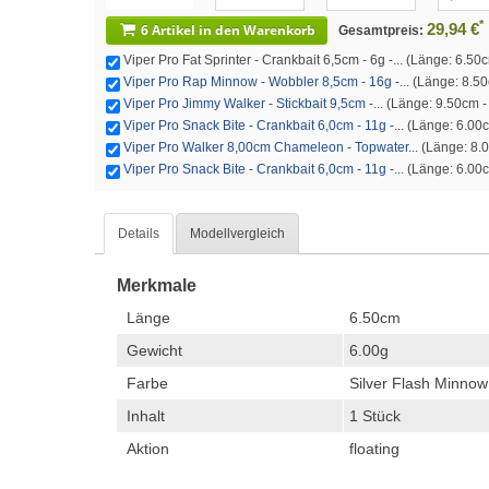
*
29,94 €
6 Artikel in den Warenkorb
Gesamtpreis:
Viper Pro Fat Sprinter - Crankbait 6,5cm - 6g -... (Länge: 6.50c
Viper Pro Rap Minnow - Wobbler 8,5cm - 16g -...
(Länge: 8.50c
Viper Pro Jimmy Walker - Stickbait 9,5cm -...
(Länge: 9.50cm - 
Viper Pro Snack Bite - Crankbait 6,0cm - 11g -...
(Länge: 6.00cm
Viper Pro Walker 8,00cm Chameleon - Topwater...
(Länge: 8.0
Viper Pro Snack Bite - Crankbait 6,0cm - 11g -...
(Länge: 6.00cm
Details
Modellvergleich
Merkmale
Länge
6.50cm
Gewicht
6.00g
Farbe
Silver Flash Minnow
Inhalt
1 Stück
Aktion
floating