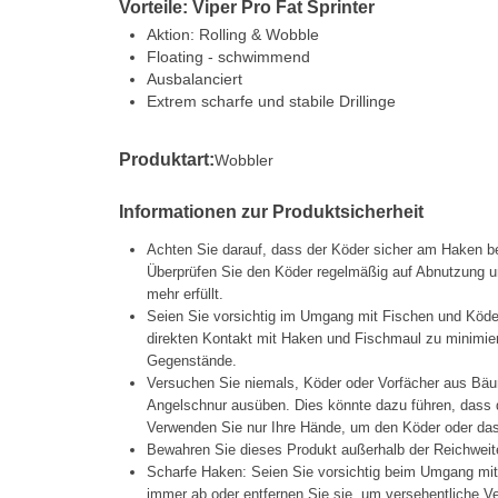
Vorteile: Viper Pro Fat Sprinter
Aktion: Rolling & Wobble
Floating - schwimmend
Ausbalanciert
Extrem scharfe und stabile Drillinge
Produktart:
Wobbler
Informationen zur Produktsicherheit
Achten Sie darauf, dass der Köder sicher am Haken be
Überprüfen Sie den Köder regelmäßig auf Abnutzung un
mehr erfüllt.
Seien Sie vorsichtig im Umgang mit Fischen und Köd
direkten Kontakt mit Haken und Fischmaul zu minimier
Gegenstände.
Versuchen Sie niemals, Köder oder Vorfächer aus Bäu
Angelschnur ausüben. Dies könnte dazu führen, dass d
Verwenden Sie nur Ihre Hände, um den Köder oder das 
Bewahren Sie dieses Produkt außerhalb der Reichweit
Scharfe Haken: Seien Sie vorsichtig beim Umgang mi
immer ab oder entfernen Sie sie, um versehentliche 