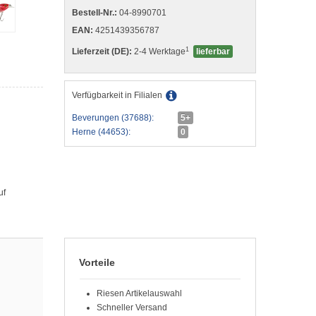
Bestell-Nr.:
04-8990701
EAN:
4251439356787
1
Lieferzeit (DE):
2-4 Werktage
lieferbar
Verfügbarkeit in Filialen
Beverungen (37688):
5+
Herne (44653):
0
uf
Vorteile
Riesen Artikelauswahl
Schneller Versand