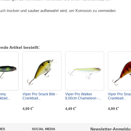
ch trocken und sauber aufbewahrt wird, um Korrosion zu vermeiden.
de Artikel bestellt:
immy
Viper Pro Snack Bite -
Viper Pro Walker
Viper Pro Snac
bait...
Crankbait...
8,00cm Chameleon -...
Crankbait...
*
*
*
4,99 €
4,49 €
4,99 €
Newsletter-Anmeld
HES
SOCIAL MEDIA