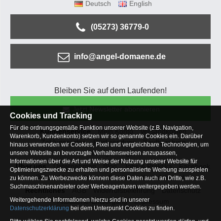
Deutsch
English
(05273) 36779-0
info@angel-domaene.de
Bleiben Sie auf dem Laufenden!
Jetzt Newsletter abonnieren
Cookies und Tracking
Für die ordnungsgemäße Funktion unserer Website (z.B. Navigation,
Kundenservice
Mein Konto
Versandkosten
Warenkorb, Kundenkonto) setzen wir so genannte Cookies ein. Darüber
Zahlungsarten
Rücksendung
Kaufberatung
hinaus verwenden wir Cookies, Pixel und vergleichbare Technologien, um
Häufige Fragen
unsere Website an bevorzugte Verhaltensweisen anzupassen,
Informationen über die Art und Weise der Nutzung unserer Website für
Über uns
Unternehmen
Blog
Jobs & Praktika
Facebook
Optimierungszwecke zu erhalten und personalisierte Werbung ausspielen
Osterfeldsee
Archiv
Sitemap
Kontaktformular
zu können. Zu Werbezwecke können diese Daten auch an Dritte, wie z.B.
Suchmaschinenanbieter oder Werbeagenturen weitergegeben werden.
Rechtliches
AGB
Widerrufsbelehrung
Datenschutz
Weitergehende Informationen hierzu sind in unserer
Altbatterie-Entsorgung
Impressum
Datenschutzerklärung
bei dem Unterpunkt Cookies zu finden.