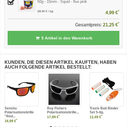
50g - 15mm - Squid - fluo pink
*
(99,80 € / kg)
4,99 €
*
Gesamtpreis:
21,25 €
5
Artikel in den Warenkorb
KUNDEN, DIE DIESEN ARTIKEL KAUFTEN, HABEN
AUCH FOLGENDE ARTIKEL BESTELLT:
Senshu
Roy Fishers
Traxis Bait Binder
Polarisationsbrille
Polarisationsbrille...
Set 5-tlg.
"Red...
*
*
17,99 €
12,49 €
*
16,99 €