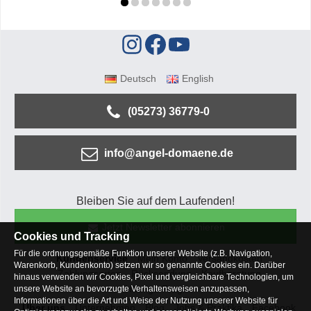
Deutsch
English
(05273) 36779-0
info@angel-domaene.de
Bleiben Sie auf dem Laufenden!
Jetzt Newsletter abonnieren
Cookies und Tracking
Für die ordnungsgemäße Funktion unserer Website (z.B. Navigation,
Kundenservice
Mein Konto
Versandkosten
Warenkorb, Kundenkonto) setzen wir so genannte Cookies ein. Darüber
Zahlungsarten
Rücksendung
Kaufberatung
hinaus verwenden wir Cookies, Pixel und vergleichbare Technologien, um
Häufige Fragen
unsere Website an bevorzugte Verhaltensweisen anzupassen,
Informationen über die Art und Weise der Nutzung unserer Website für
Über uns
Unternehmen
Blog
Jobs & Praktika
Facebook