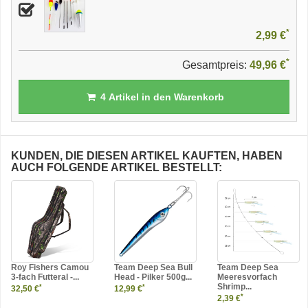
*
2,99 €
*
Gesamtpreis:
49,96 €
4
Artikel in den Warenkorb
KUNDEN, DIE DIESEN ARTIKEL KAUFTEN, HABEN
AUCH FOLGENDE ARTIKEL BESTELLT:
Roy Fishers Camou
Team Deep Sea Bull
Team Deep Sea
3-fach Futteral -...
Head - Pilker 500g...
Meeresvorfach
Shrimp...
*
*
32,50 €
12,99 €
*
2,39 €