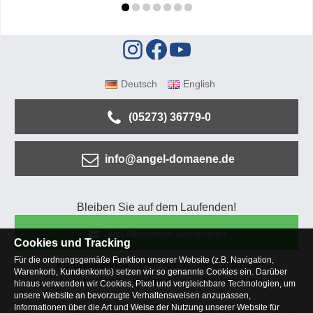
Deutsch
English
(05273) 36779-0
info@angel-domaene.de
Bleiben Sie auf dem Laufenden!
Jetzt Newsletter abonnieren
Cookies und Tracking
Für die ordnungsgemäße Funktion unserer Website (z.B. Navigation,
Kundenservice
Mein Konto
Versandkosten
Warenkorb, Kundenkonto) setzen wir so genannte Cookies ein. Darüber
Zahlungsarten
Rücksendung
Kaufberatung
hinaus verwenden wir Cookies, Pixel und vergleichbare Technologien, um
Häufige Fragen
unsere Website an bevorzugte Verhaltensweisen anzupassen,
Informationen über die Art und Weise der Nutzung unserer Website für