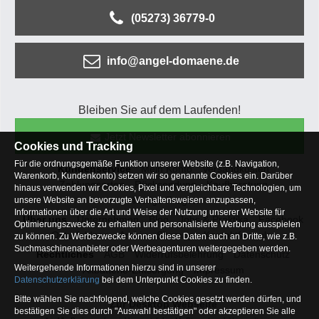
(05273) 36779-0
info@angel-domaene.de
Bleiben Sie auf dem Laufenden!
Jetzt Newsletter abonnieren
Cookies und Tracking
Für die ordnungsgemäße Funktion unserer Website (z.B. Navigation,
Kundenservice
Mein Konto
Versandkosten
Warenkorb, Kundenkonto) setzen wir so genannte Cookies ein. Darüber
Zahlungsarten
Rücksendung
Kaufberatung
hinaus verwenden wir Cookies, Pixel und vergleichbare Technologien, um
Häufige Fragen
unsere Website an bevorzugte Verhaltensweisen anzupassen,
Informationen über die Art und Weise der Nutzung unserer Website für
Über uns
Unternehmen
Blog
Jobs & Praktika
Facebook
Optimierungszwecke zu erhalten und personalisierte Werbung ausspielen
Osterfeldsee
Archiv
Sitemap
Kontaktformular
zu können. Zu Werbezwecke können diese Daten auch an Dritte, wie z.B.
Suchmaschinenanbieter oder Werbeagenturen weitergegeben werden.
Rechtliches
AGB
Widerrufsbelehrung
Datenschutz
Weitergehende Informationen hierzu sind in unserer
Altbatterie-Entsorgung
Impressum
Datenschutzerklärung
bei dem Unterpunkt Cookies zu finden.
Bitte wählen Sie nachfolgend, welche Cookies gesetzt werden dürfen, und
Zur Desktop Webseite
bestätigen Sie dies durch "Auswahl bestätigen" oder akzeptieren Sie alle