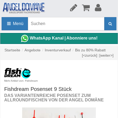
Menü
WhatsApp Kanal | Abonniere uns!
Startseite
/
Angebote
/
Inventurverkauf
/
Bis zu 80% Rabatt
[<zurück]
|
[weiter>]
Mehr Artikel von: Fishdream
Fishdream Posenset 9 Stück
DAS VARIANTENREICHE POSENSET ZUM
ALLROUNDFISCHEN VON DER ANGEL DOMÄNE