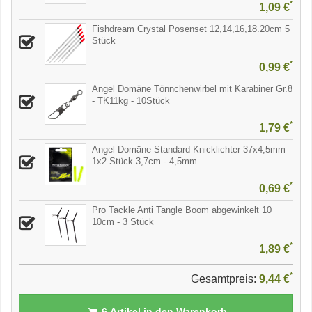
*
1,09 €
Fishdream Crystal Posenset 12,14,16,18.20cm 5
Stück
*
0,99 €
Angel Domäne Tönnchenwirbel mit Karabiner Gr.8
- TK11kg - 10Stück
*
1,79 €
Angel Domäne Standard Knicklichter 37x4,5mm
1x2 Stück 3,7cm - 4,5mm
*
0,69 €
Pro Tackle Anti Tangle Boom abgewinkelt 10
10cm - 3 Stück
*
1,89 €
*
Gesamtpreis:
9,44 €
6
Artikel in den Warenkorb